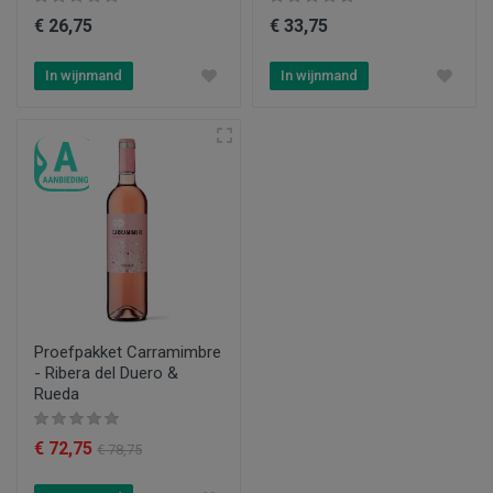
€ 26,75
€ 33,75
In wijnmand
In wijnmand
Proefpakket Carramimbre
- Ribera del Duero &
Rueda
€ 72,75
€ 78,75