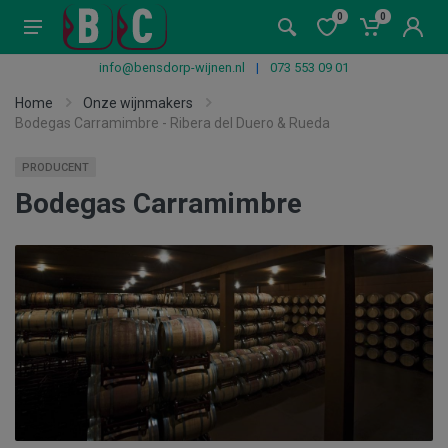
0
0
info@bensdorp-wijnen.nl
|
073 553 09 01
Home
Onze wijnmakers
Bodegas Carramimbre - Ribera del Duero & Rueda
PRODUCENT
Bodegas Carramimbre