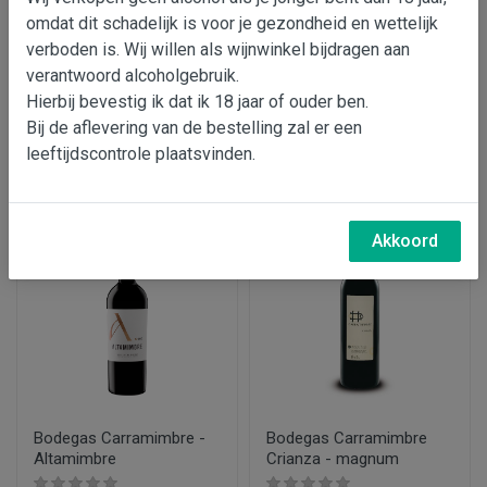
Bodegas Carramimbre
Bodegas Carramimbre
omdat dit schadelijk is voor je gezondheid en wettelijk
Roble - magnum
Reserva - Ribera del
verboden is. Wij willen als wijnwinkel bijdragen aan
Duero
verantwoord alcoholgebruik.
Hierbij bevestig ik dat ik 18 jaar of ouder ben.
€ 22,75
€ 23,95
Bij de aflevering van de bestelling zal er een
leeftijdscontrole plaatsvinden.
In wijnmand
In wijnmand
Akkoord
Bodegas Carramimbre -
Bodegas Carramimbre
Altamimbre
Crianza - magnum