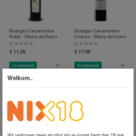
Bodegas Carramimbre
Bodegas Carramimbre
Roble - Ribera del Duero
Crianza - Ribera del Duero
€ 11,35
€ 17,95
In wijnmand
In wijnmand
Welkom..
Wij verkopen geen alcohol als je jonger bent dan 18 jaar,