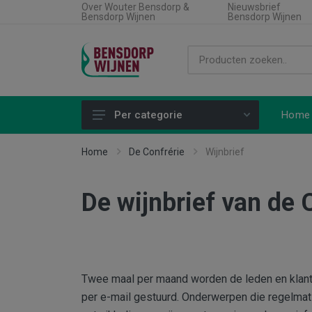
Over Wouter Bensdorp &
Nieuwsbrief
Bensdorp Wijnen
Bensdorp Wijnen
Home
Per categorie
Alle producten
Home
De Confrérie
Wijnbrief
Land
De wijnbrief van de 
Soort wijn
Regio
Type product
Aanbiedingen
Twee maal per maand worden de leden en klante
per e-mail gestuurd. Onderwerpen die regelmatig