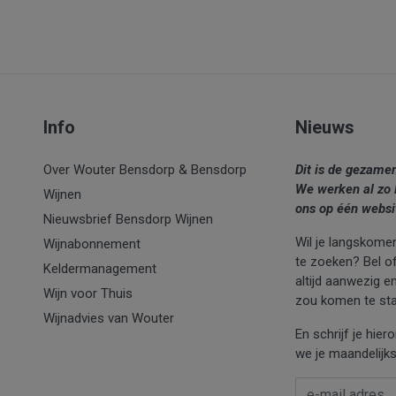
Info
Nieuws
Over Wouter Bensdorp & Bensdorp
Dit is de gezame
We werken al zo 
Wijnen
ons op één websi
Nieuwsbrief Bensdorp Wijnen
Wil je langskomen
Wijnabonnement
te zoeken? Bel of 
Keldermanagement
altijd aanwezig e
Wijn voor Thuis
zou komen te sta
Wijnadvies van Wouter
En schrijf je hie
we je maandelijks
E-mail Adres
*