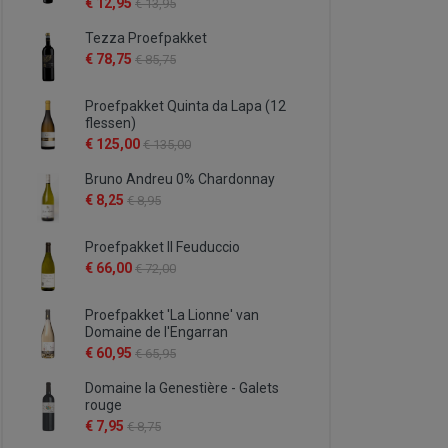
€ 12,95
€ 13,95
Tezza Proefpakket
€ 78,75
€ 85,75
Proefpakket Quinta da Lapa (12
flessen)
€ 125,00
€ 135,00
Bruno Andreu 0% Chardonnay
€ 8,25
€ 8,95
Proefpakket Il Feuduccio
€ 66,00
€ 72,00
Proefpakket 'La Lionne' van
Domaine de l'Engarran
€ 60,95
€ 65,95
Domaine la Genestière - Galets
rouge
€ 7,95
€ 8,75