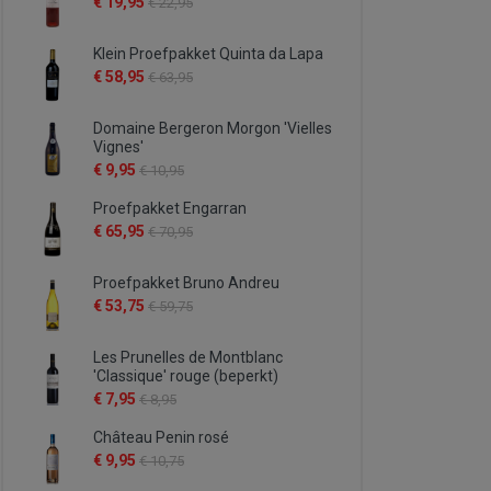
€ 19,95
€ 22,95
Klein Proefpakket Quinta da Lapa
€ 58,95
€ 63,95
Domaine Bergeron Morgon 'Vielles
Vignes'
€ 9,95
€ 10,95
Proefpakket Engarran
€ 65,95
€ 70,95
Proefpakket Bruno Andreu
€ 53,75
€ 59,75
Les Prunelles de Montblanc
'Classique' rouge (beperkt)
€ 7,95
€ 8,95
Château Penin rosé
€ 9,95
€ 10,75