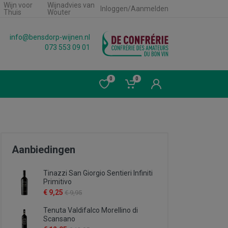
Wijn voor
Wijnadvies van
Inloggen/Aanmelden
Thuis
Wouter
info@bensdorp-wijnen.nl
073 553 09 01
0
0
Aanbiedingen
Tinazzi San Giorgio Sentieri Infiniti
Primitivo
€ 9,25
€ 9,95
Tenuta Valdifalco Morellino di
Scansano