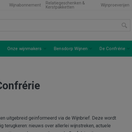
Relatiegeschenken &
Wijnabonnement
Wijnproeverijen
Kerstpakketten
Onze wijnmakers
Bensdorp Wijnen
De Confrérie
Confrérie
n uitgebreid geïnformeerd via de Wijnbrief. Deze wordt
 terugkeren: nieuws over allerlei wijnstreken, actuele