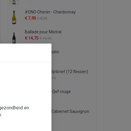
#ONO Chenin - Chardonnay
€ 7,95
€ 8,95
Ballade pour Mistral
€ 14,75
€ 16,95
Il Feuduccio rosato
€ 6,95
€ 9,25
Proefpakket Wijnbrief (12 flessen)
€ 122,75
€ 132,75
Famille Quiot - Qef rouge
€ 5,95
€ 6,95
e gezondheid en
Bruno Andreu Cabernet Sauvignon
k.
'Aromatic'
€ 6,95
€ 7,95