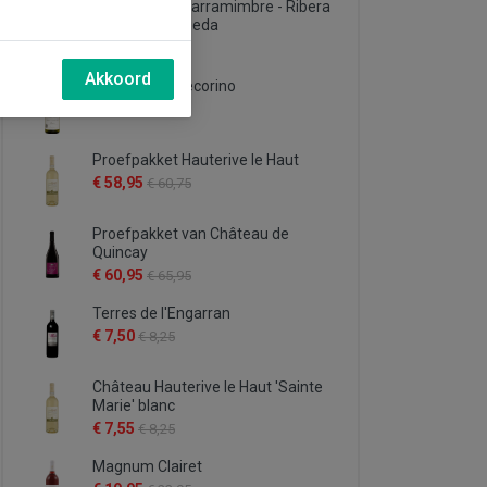
Proefpakket Carramimbre - Ribera
del Duero & Rueda
€ 72,75
€ 78,75
Akkoord
Il Feuduccio Pecorino
€ 9,95
€ 10,95
Proefpakket Hauterive le Haut
€ 58,95
€ 60,75
Proefpakket van Château de
Quincay
€ 60,95
€ 65,95
Terres de l'Engarran
€ 7,50
€ 8,25
Château Hauterive le Haut 'Sainte
Marie' blanc
€ 7,55
€ 8,25
Magnum Clairet