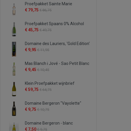
Proefpakket Sainte Marie
€ 79,75
€ 86,75
Proefpakket Spaans 0% Alcohol
€ 45,75
€ 49,75
Domaine des Lauriers, 'Gold Edition'
€ 9,95
€ 11,95
Mas Blanch i Jové - Sao Petit Blanc
€ 9,45
€ 10,45
Klein Proefpakket wijnbrief
€ 59,75
€ 64,75
Domaine Bergeron "Vayolette"
€ 9,75
€ 10,75
Domaine Bergeron - blanc
€ 7,50
€ 9,75