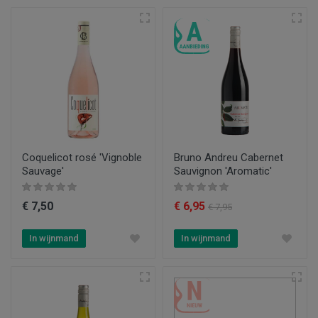
Coquelicot rosé 'Vignoble
Bruno Andreu Cabernet
Sauvage'
Sauvignon 'Aromatic'
€ 7,50
€ 6,95
€ 7,95
In wijnmand
In wijnmand