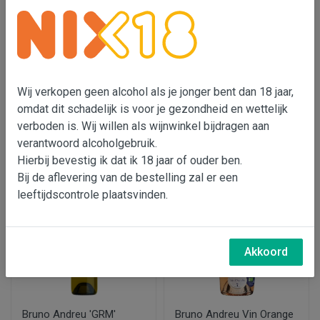
Bruno Andreu 0%
Les Prunelles de
Chardonnay
Montblanc 'Classique'
rouge (beperkt)
Wij verkopen geen alcohol als je jonger bent dan 18 jaar,
€ 8,25
€ 7,95
€ 8,95
€ 8,95
omdat dit schadelijk is voor je gezondheid en wettelijk
verboden is. Wij willen als wijnwinkel bijdragen aan
In wijnmand
In wijnmand
verantwoord alcoholgebruik.
Hierbij bevestig ik dat ik 18 jaar of ouder ben.
Bij de aflevering van de bestelling zal er een
leeftijdscontrole plaatsvinden.
Akkoord
Bruno Andreu 'GRM'
Bruno Andreu Vin Orange