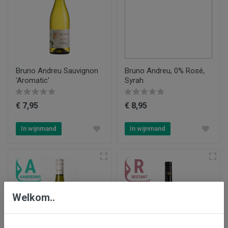
Bruno Andreu Sauvignon
Bruno Andreu, 0% Rosé,
'Aromatic'
Syrah
€ 7,95
€ 8,95
In wijnmand
In wijnmand
Welkom..