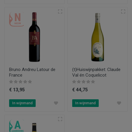
Bruno Andreu Latour de
(t)Huiswijnpakket: Claude
France
Val én Coquelicot
€ 13,95
€ 44,75
In wijnmand
In wijnmand