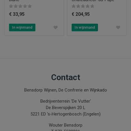
€ 33,95
€ 204,95
In wijnmand
In wijnmand
Contact
Bensdorp Wijnen, De Confrerie en Wijnkado
Bedrijventerrein 'De Vutter'
De Beverspijken 20 L
5221 ED 's-Hertogenbosch (Engelen)
Wouter Bensdorp