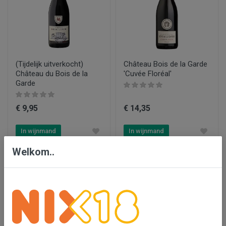
(Tijdelijk uitverkocht)
Château Bois de la Garde
Château du Bois de la
'Cuvée Floréal'
Garde
€ 9,95
€ 14,35
In wijnmand
In wijnmand
Welkom..