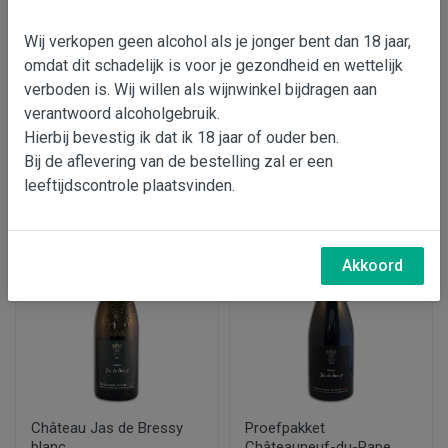
Wij verkopen geen alcohol als je jonger bent dan 18 jaar,
Fino Roco olijfolie (tijdelijk
Château Jas de Bressy
omdat dit schadelijk is voor je gezondheid en wettelijk
uitverkocht)
rouge
verboden is. Wij willen als wijnwinkel bijdragen aan
verantwoord alcoholgebruik.
€ 24,95
€ 33,95
Hierbij bevestig ik dat ik 18 jaar of ouder ben.
Bij de aflevering van de bestelling zal er een
In wijnmand
In wijnmand
leeftijdscontrole plaatsvinden.
Akkoord
Château Jas de Bressy
Proefpakket
blanc
Châteauneuf-du-Pape