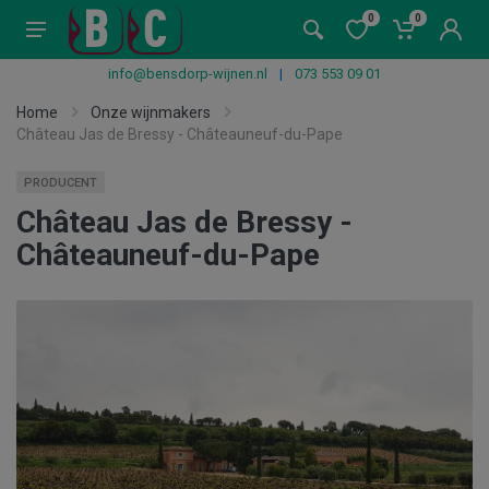
0
0
info@bensdorp-wijnen.nl
|
073 553 09 01
Home
Onze wijnmakers
Château Jas de Bressy - Châteauneuf-du-Pape
PRODUCENT
Château Jas de Bressy -
Châteauneuf-du-Pape