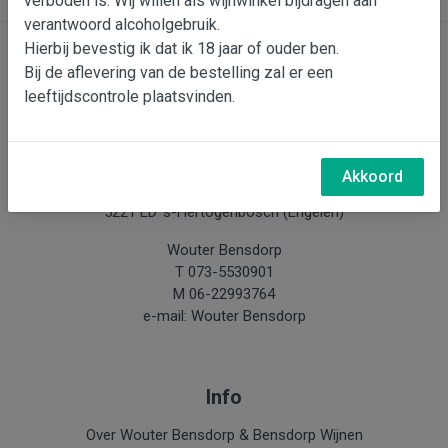
verboden is. Wij willen als wijnwinkel bijdragen aan
verantwoord alcoholgebruik.
Hierbij bevestig ik dat ik 18 jaar of ouder ben.
Bij de aflevering van de bestelling zal er een
Contact
leeftijdscontrole plaatsvinden.
Bensdorp Wijnen, De Confrerie en Wijnkado
Bedrijventerrein 'De Vutter'
Akkoord
De Beverspijken 20 L
5221 ED 's-Hertogenbosch (Engelen)
Wouter Bensdorp
T 073-5530901
M 06-22993764
e-mail: Wouter Bensdorp
Info
Over Wouter Bensdorp & Bensdorp Wijnen