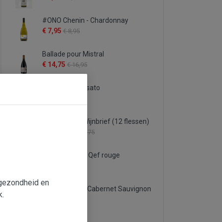
#ONO Chenin - Chardonnay
€ 7,95
€ 8,95
Ballade pour Mistral
€ 14,75
€ 16,95
Il Feuduccio rosato
€ 6,95
€ 9,25
Proefpakket Wijnbrief (12 flessen)
€ 122,75
€ 132,75
Famille Quiot - Qef rouge
€ 5,95
€ 6,95
e gezondheid en
Bruno Andreu Cabernet Sauvignon
k.
'Aromatic'
€ 6,95
€ 7,95