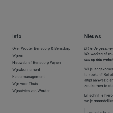
Info
Nieuws
Over Wouter Bensdorp & Bensdorp
Dit is de gezame
We werken al zo 
Wijnen
ons op één websi
Nieuwsbrief Bensdorp Wijnen
Wil je langskomen
Wijnabonnement
te zoeken? Bel of 
Keldermanagement
altijd aanwezig e
Wijn voor Thuis
zou komen te sta
Wijnadvies van Wouter
En schrijf je hie
we je maandelijks
E-mail Adres
*