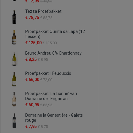
€ 12,95
€ 13,95
Tezza Proefpakket
€ 78,75
€ 85,75
Proefpakket Quinta da Lapa (12
flessen)
€ 125,00
€ 135,00
Bruno Andreu 0% Chardonnay
€ 8,25
€ 8,95
Proefpakket Il Feuduccio
€ 66,00
€ 72,00
Proefpakket 'La Lionne' van
Domaine de l'Engarran
€ 60,95
€ 65,95
Domaine la Genestière - Galets
rouge
€ 7,95
€ 8,75