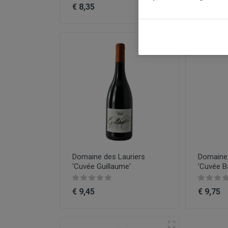
€ 8,35
€ 8,75
Domaine des Lauriers
Domaine 
'Cuvée Guillaume'
'Cuvée B
€ 9,45
€ 9,75