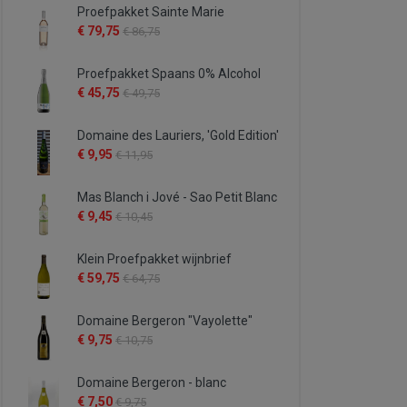
Proefpakket Sainte Marie
€ 79,75
€ 86,75
Proefpakket Spaans 0% Alcohol
€ 45,75
€ 49,75
Domaine des Lauriers, 'Gold Edition'
€ 9,95
€ 11,95
Mas Blanch i Jové - Sao Petit Blanc
€ 9,45
€ 10,45
Klein Proefpakket wijnbrief
€ 59,75
€ 64,75
Domaine Bergeron "Vayolette"
€ 9,75
€ 10,75
Domaine Bergeron - blanc
€ 7,50
€ 9,75