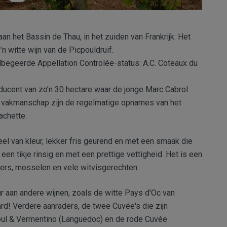
an het Bassin de Thau, in het zuiden van Frankrijk. Het
 witte wijn van de Picpouldruif.
begeerde Appellation Controlée-status: A.C. Coteaux du
oducent van zo’n 30 hectare waar de jonge Marc Cabrol
’n vakmanschap zijn de regelmatige opnames van het
chette.
eel van kleur, lekker fris geurend en met een smaak die
 een tikje rinsig en met een prettige vettigheid. Het is een
sters, mosselen en vele witvisgerechten.
 aan andere wijnen, zoals de witte Pays d'Oc van
d! Verdere aanraders, de twee Cuvée's die zijn
oul & Vermentino (Languedoc) en de rode Cuvée