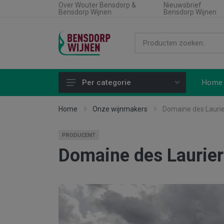
Over Wouter Bensdorp &
Nieuwsbrief
Bensdorp Wijnen
Bensdorp Wijnen
Home
Per categorie
Alle producten
Home
Onze wijnmakers
Domaine des Laurie
Land
PRODUCENT
Soort wijn
Domaine des Laurier
Regio
Type product
Aanbiedingen