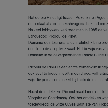
Het dorpje Pinet ligt tussen Pézenas en Agde, a
dorp staat al sinds mensheugenis bekend om z’n
Na veel lobbywerk verkreeg men in 1985 de vel
Languedoc, Picpoul de Pinet.
Domaine des Lauriers is een relatief kleine pr
(zie foto) de scepter zwaait. Het bewijs van z
Domaine in de gezaghebbende Franse Guide Ha
Picpoul de Pinet is een echte zomerwijn: lichtg
ook veel te bieden heeft: mooi droog, volfruitig,
wijn die prima combineert bij fruits de mer, oe
Naast deze lekkere Picpoul maakt men een keur
Viognier en Chardonnay. Ook het ontdekken waar
toegevoegd: de witte Cuvée Baptiste van Picp