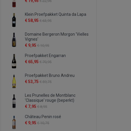
€ 19,95
€ 22,95
Klein Proefpakket Quinta da Lapa
€ 58,95
€ 63,95
Domaine Bergeron Morgon 'Vielles
Vignes'
€ 9,95
€ 10,95
Proefpakket Engarran
€ 65,95
€ 70,95
Proefpakket Bruno Andreu
€ 53,75
€ 59,75
Les Prunelles de Montblanc
'Classique' rouge (beperkt)
€ 7,95
€ 8,95
Château Penin rosé
€ 9,95
€ 10,75