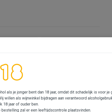
ol als je jonger bent dan 18 jaar, omdat dit schadelijk is voor j
Wij willen als wijnwinkel bijdragen aan verantwoord alcoholgebrui
des Lauriers
Picpoul de Pinet 'Prestige',
ay-Viognier
Lauriers
ik 18 jaar of ouder ben.
e bestelling zal er een leeftijdscontrole plaatsvinden.