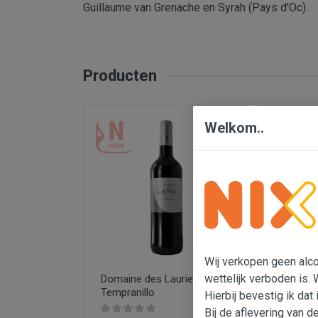
Guillaume van Grenache en Syrah (Pays d'Oc).
Producten
Welkom..
Wij verkopen geen alcoh
wettelijk verboden is. 
Domaine des Lauriers,
Domaine 
Tempranillo
Chardonn
Hierbij bevestig ik dat 
Bij de aflevering van d