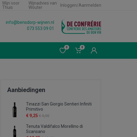
Wijn voor
Wijnadvies van
Inloggen/Aanmelden
Thuis
Wouter
info@bensdorp-wijnen.nl
073 553 09 01
0
0
Aanbiedingen
Tinazzi San Giorgio Sentieri Infiniti
Primitivo
€ 9,25
€ 9,95
Tenuta Valdifalco Morellino di
Scansano