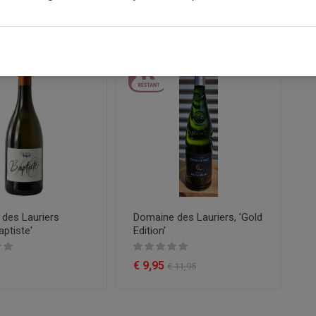
€ 9,25
des Lauriers
Domaine des Lauriers, 'Gold
aptiste'
Edition'
€ 9,95
€ 11,95