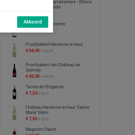
Proefpakket Carramimbre - Ribera
del Duero & Rueda
€ 72,75
€ 78,75
Akkoord
Il Feuduccio Pecorino
€ 9,95
€ 10,95
Proefpakket Hauterive le Haut
€ 58,95
€ 60,75
Proefpakket van Château de
Quincay
€ 60,95
€ 65,95
Terres de l'Engarran
€ 7,50
€ 8,25
Château Hauterive le Haut 'Sainte
Marie' blanc
€ 7,55
€ 8,25
Magnum Clairet