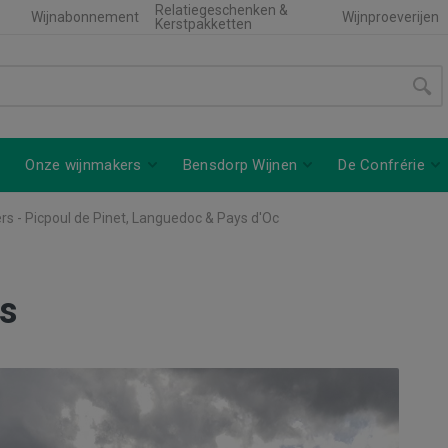
Relatiegeschenken &
Wijnabonnement
Wijnproeverijen
Kerstpakketten
Onze wijnmakers
Bensdorp Wijnen
De Confrérie
rs - Picpoul de Pinet, Languedoc & Pays d'Oc
s