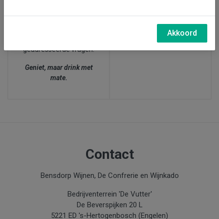
27 juni, wijnproeverij bij
afgesproken dat zij bij
ons in Den Bosch (15.00-
twijfel over de leeftijd
17.30 uur)
van de klant,
altijd naar
Akkoord
de leeftijd
van de
geadresseerde vragen.
Geniet, maar drink met
mate.
Contact
Bensdorp Wijnen, De Confrerie en Wijnkado
Bedrijventerrein 'De Vutter'
De Beverspijken 20 L
5221 ED 's-Hertogenbosch (Engelen)