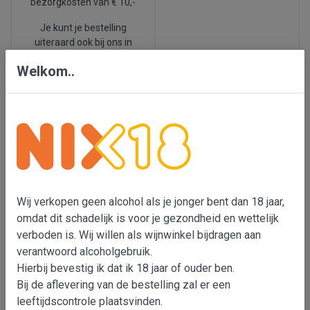
bezorgkosten van € 10,-
Je kunt je bestelling
uiteraard ook bij ons in
Den Bosch ophalen.
Welkom..
We leveren ook in België.
Nix 18
Laatste
nieuws
Wij verkopen geen
alcohol als je jonger bent
Ook dit voorjaar
Wij verkopen geen alcohol als je jonger bent dan 18 jaar,
dan 18 jaar, omdat dit
proeverijen, check de
omdat dit schadelijk is voor je gezondheid en wettelijk
schadelijk is voor je
data in de balk hierboven
:
verboden is. Wij willen als wijnwinkel bijdragen aan
gezondheid en wettelijk
En wil je zelf een
verboden is. Wij willen als
verantwoord alcoholgebruik.
wijnproeverij
wijnimporteur bijdragen
Hierbij bevestig ik dat ik 18 jaar of ouder ben.
organiseren,
klik dan
aan verantwoord
Bij de aflevering van de bestelling zal er een
hier 🍷
alcoholgebruik. Er is met
leeftijdscontrole plaatsvinden.
onze transportpartners