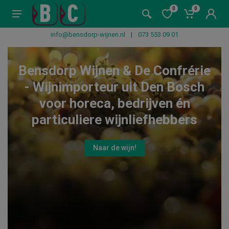
0
0
info@bensdorp-wijnen.nl
|
073 553 09 01
Bensdorp Wijnen & De Confrérie
- Wijnimporteur uit Den Bosch
voor horeca, bedrijven én
particuliere wijnliefhebbers
Naar de wijn!