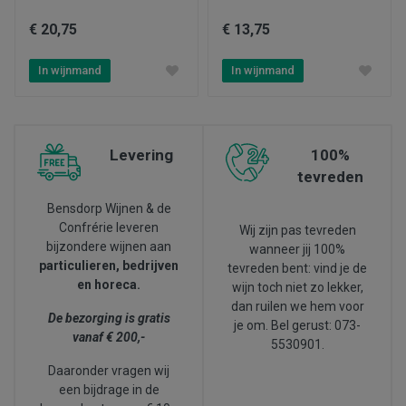
€ 20,75
€ 13,75
In wijnmand
In wijnmand
Levering
100%
tevreden
Bensdorp Wijnen & de
Confrérie leveren
Wij zijn pas tevreden
bijzondere wijnen aan
wanneer jij 100%
particulieren, bedrijven
tevreden bent: vind je de
en horeca.
wijn toch niet zo lekker,
dan ruilen we hem voor
De bezorging is gratis
je om. Bel gerust: 073-
vanaf € 200,-
5530901.
Daaronder vragen wij
een bijdrage in de