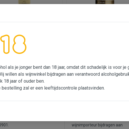
aine Achille Thirion
Quinta da Lapa Encruzado
urztraminer Sélection Grains
les
9,95
€ 11,75
ol als je jonger bent dan 18 jaar, omdat dit schadelijk is voor j
Wij willen als wijnwinkel bijdragen aan verantwoord alcoholgebrui
ik 18 jaar of ouder ben.
100% tevreden
Nix 18
e bestelling zal er een leeftijdscontrole plaatsvinden.
zijn pas tevreden wanneer jij
Wij verkopen geen alcohol als je
 tevreden bent: vind je de wijn
jonger bent dan 18 jaar, omdat d
 niet zo lekker, dan ruilen we
schadelijk is voor je gezondheid
voor je om. Bel gerust: 073-
wettelijk verboden is. Wij willen 
0901.
wijnimporteur bijdragen aan