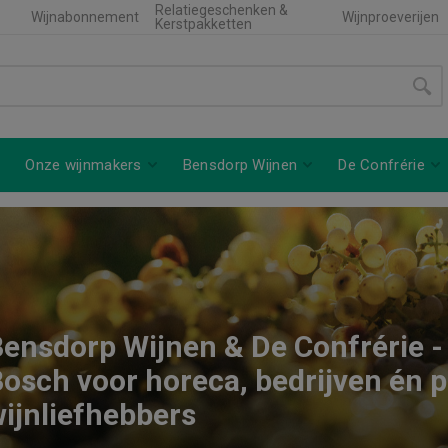
Relatiegeschenken &
Wijnabonnement
Wijnproeverijen
Kerstpakketten
Onze wijnmakers
Bensdorp Wijnen
De Confrérie
ensdorp Wijnen & De Confrérie -
osch voor horeca, bedrijven én p
ijnliefhebbers