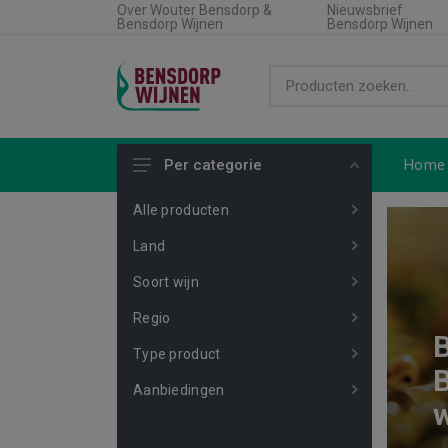
Over Wouter Bensdorp &
Nieuwsbrief
Bensdorp Wijnen
Bensdorp Wijnen
Home
Per categorie
Alle producten
Land
Soort wijn
Regio
B
Type product
B
Aanbiedingen
w