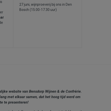
is
27 juni, wijnproeverij bij ons in Den
Bosch (15.00-17.30 uur)
ver
aar
de
nlijke website van Bensdorp Wijnen & de Confrérie.
lang met elkaar samen, dat het hoog tijd werd om
te te presenteren!