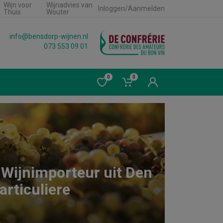
Wijn voor
Wijnadvies van
Inloggen/Aanmelden
Thuis
Wouter
info@bensdorp-wijnen.nl
073 553 09 01
0
0
 Wijnimporteur uit Den
articuliere