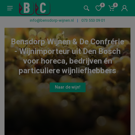
0
0
info@bensdorp-wijnen.nl
|
073 553 09 01
Bensdorp Wijnen & De Confrérie
- Wijnimporteur uit Den Bosch
voor horeca, bedrijven én
particuliere wijnliefhebbers
Naar de wijn!