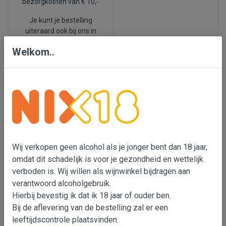
bezorgkosten van € 10,-
Je kunt je bestelling
uiteraard ook bij ons in
Den Bosch ophalen.
Welkom..
We leveren ook in België.
Nix 18
Laatste
nieuws
Wij verkopen geen
alcohol als je jonger bent
Ook dit voorjaar
Wij verkopen geen alcohol als je jonger bent dan 18 jaar,
dan 18 jaar, omdat dit
proeverijen, check de
omdat dit schadelijk is voor je gezondheid en wettelijk
schadelijk is voor je
data in de balk hierboven
:
verboden is. Wij willen als wijnwinkel bijdragen aan
gezondheid en wettelijk
En wil je zelf een
verboden is. Wij willen als
verantwoord alcoholgebruik.
wijnproeverij
wijnimporteur bijdragen
Hierbij bevestig ik dat ik 18 jaar of ouder ben.
organiseren,
klik dan
aan verantwoord
Bij de aflevering van de bestelling zal er een
hier 🍷
alcoholgebruik. Er is met
leeftijdscontrole plaatsvinden.
onze transportpartners