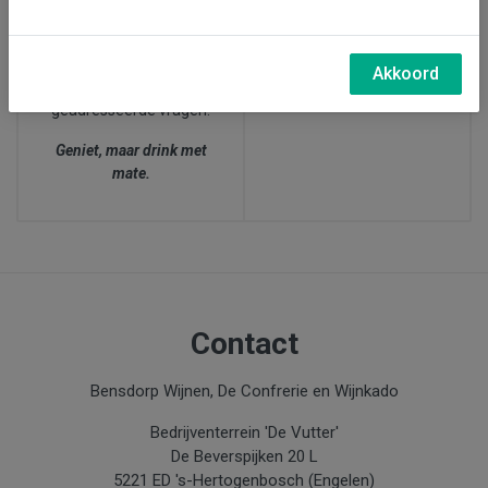
27 juni, wijnproeverij bij
afgesproken dat zij bij
ons in Den Bosch (15.00-
twijfel over de leeftijd
17.30 uur)
van de klant,
altijd naar
Akkoord
de leeftijd
van de
geadresseerde vragen.
Geniet, maar drink met
mate.
Contact
Bensdorp Wijnen, De Confrerie en Wijnkado
Bedrijventerrein 'De Vutter'
De Beverspijken 20 L
5221 ED 's-Hertogenbosch (Engelen)