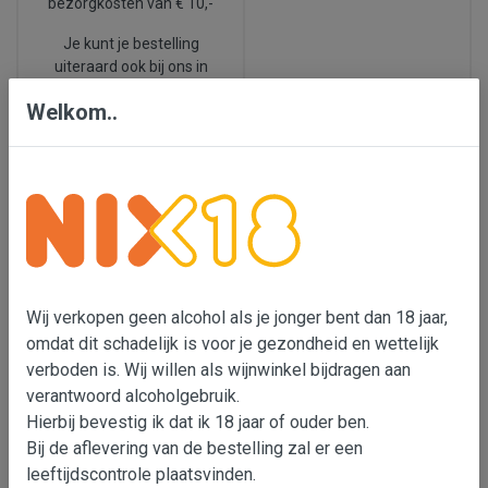
bezorgkosten van € 10,-
Je kunt je bestelling
uiteraard ook bij ons in
Den Bosch ophalen.
Welkom..
We leveren ook in België.
Nix 18
Laatste
nieuws
Wij verkopen geen
alcohol als je jonger bent
Ook dit voorjaar
Wij verkopen geen alcohol als je jonger bent dan 18 jaar,
dan 18 jaar, omdat dit
proeverijen, check de
omdat dit schadelijk is voor je gezondheid en wettelijk
schadelijk is voor je
data in de balk hierboven
:
verboden is. Wij willen als wijnwinkel bijdragen aan
gezondheid en wettelijk
En wil je zelf een
verboden is. Wij willen als
verantwoord alcoholgebruik.
wijnproeverij
wijnimporteur bijdragen
Hierbij bevestig ik dat ik 18 jaar of ouder ben.
organiseren,
klik dan
aan verantwoord
Bij de aflevering van de bestelling zal er een
hier 🍷
alcoholgebruik. Er is met
leeftijdscontrole plaatsvinden.
onze transportpartners