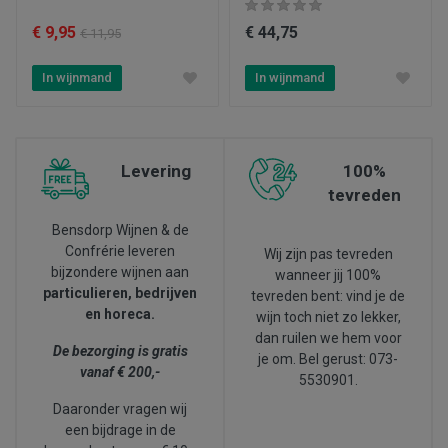
€ 9,95
€ 44,75
€ 11,95
In wijnmand
In wijnmand
Levering
100%
tevreden
Bensdorp Wijnen & de
Confrérie leveren
Wij zijn pas tevreden
bijzondere wijnen aan
wanneer jij 100%
particulieren, bedrijven
tevreden bent: vind je de
en horeca.
wijn toch niet zo lekker,
dan ruilen we hem voor
De bezorging is gratis
je om. Bel gerust: 073-
vanaf € 200,-
5530901.
Daaronder vragen wij
een bijdrage in de