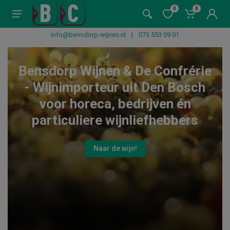
0
0
info@bensdorp-wijnen.nl
|
073 553 09 01
Bensdorp Wijnen & De Confrérie
- Wijnimporteur uit Den Bosch
voor horeca, bedrijven én
particuliere wijnliefhebbers
Naar de wijn!