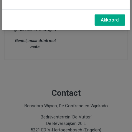
27 juni, wijnproeverij bij
afgesproken dat zij bij
ons in Den Bosch (15.00-
twijfel over de leeftijd
17.30 uur)
van de klant,
altijd naar
Akkoord
de leeftijd
van de
geadresseerde vragen.
Geniet, maar drink met
mate.
Contact
Bensdorp Wijnen, De Confrerie en Wijnkado
Bedrijventerrein 'De Vutter'
De Beverspijken 20 L
5221 ED 's-Hertogenbosch (Engelen)