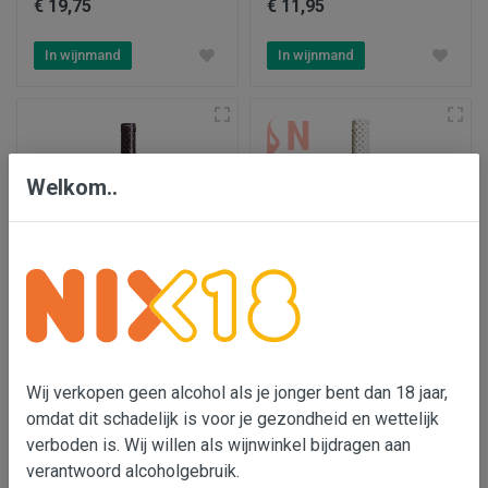
€ 19,75
€ 11,95
In wijnmand
In wijnmand
Welkom..
Grüner Veltliner 'Ried
Blauer Zweigelt 'Classic'
Engabrunner Stein'
Wij verkopen geen alcohol als je jonger bent dan 18 jaar,
€ 15,95
€ 9,25
omdat dit schadelijk is voor je gezondheid en wettelijk
verboden is. Wij willen als wijnwinkel bijdragen aan
In wijnmand
In wijnmand
verantwoord alcoholgebruik.