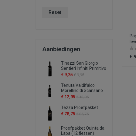
Reset
Pap
lev
Aanbiedingen
€ 
Tinazzi San Giorgio
Sentieri Infiniti Primitivo
€ 9,25
€ 9,95
Tenuta Valdifalco
Morellino di Scansano
€ 12,95
€ 13,95
Tezza Proefpakket
€ 78,75
€ 85,75
Proefpakket Quinta da
Lapa (12 flessen)