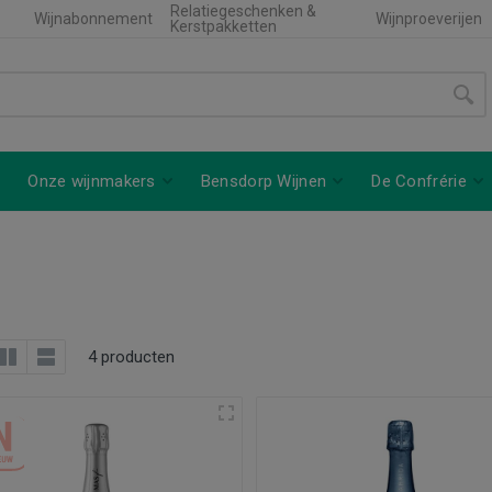
Relatiegeschenken &
Wijnabonnement
Wijnproeverijen
Kerstpakketten
Onze wijnmakers
Bensdorp Wijnen
De Confrérie
4 producten