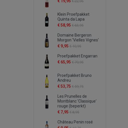
€ 19,95
€ 22,95
Klein Proefpakket
Quinta da Lapa
€ 58,95
€ 63,95
Domaine Bergeron
Morgon 'Vielles Vignes'
€ 9,95
€ 10,95
Proefpakket Engarran
€ 65,95
€ 70,95
Proefpakket Bruno
Andreu
€ 53,75
€ 59,75
Les Prunelles de
Montblanc 'Classique'
rouge (beperkt)
€ 7,95
€ 8,95
Château Penin rosé