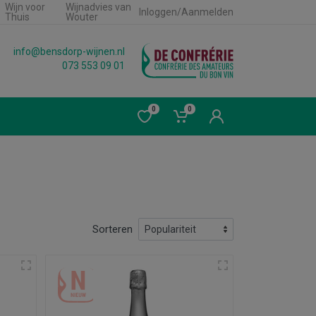
Wijn voor
Wijnadvies van
Inloggen/Aanmelden
Thuis
Wouter
info@bensdorp-wijnen.nl
073 553 09 01
0
0
Sorteren