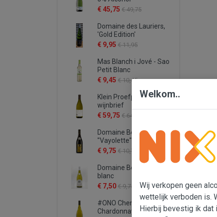
€ 45,75
€ 49,75
Domaine des Lauriers,
'Gold Edition'
€ 9,95
€ 11,95
Mas Blanch i Jové - Sao
Petit Blanc
€ 9,45
€ 10,45
Welkom..
Klein Proefpakket
wijnbrief
€ 59,75
€ 64,75
Domaine Bergeron
"Vayolette"
€ 9,75
€ 10,75
Domaine Bergeron -
blanc
Wij verkopen geen alcoh
€ 7,50
€ 9,75
wettelijk verboden is. 
#ONO Chenin -
Hierbij bevestig ik dat 
Chardonnay