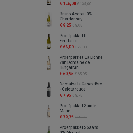
€ 125,00
€ 135,00
Bruno Andreu 0%
Chardonnay
€ 8,25
€ 8,95
Proefpakket Il
Feuduccio
€ 66,00
€ 72,00
Proefpakket 'La Lionne'
van Domaine de
l'Engarran
€ 60,95
€ 65,95
Domaine la Genestière
- Galets rouge
€ 7,95
€ 8,75
Proefpakket Sainte
Marie
€ 79,75
€ 86,75
Proefpakket Spaans
0% Alcohol