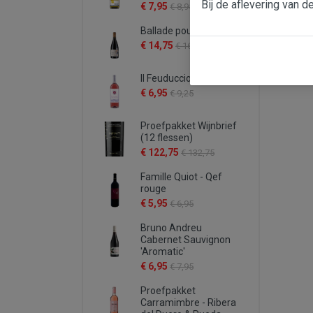
Bij de aflevering van d
€ 7,95
€ 8,95
Ballade pour Mistral
€ 14,75
€ 16,95
Il Feuduccio rosato
€ 6,95
€ 9,25
Proefpakket Wijnbrief
(12 flessen)
€ 122,75
€ 132,75
Famille Quiot - Qef
rouge
€ 5,95
€ 6,95
Bruno Andreu
Cabernet Sauvignon
'Aromatic'
€ 6,95
€ 7,95
Proefpakket
Carramimbre - Ribera