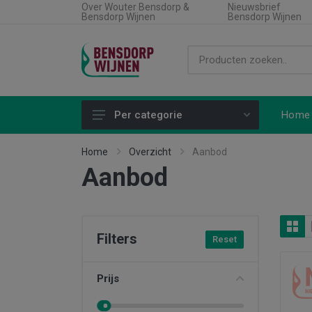
Over Wouter Bensdorp &
Nieuwsbrief
Bensdorp Wijnen
Bensdorp Wijnen
Home
Per categorie
Alle producten
Home
Overzicht
Aanbod
Aanbod
Land
Soort wijn
Regio
Filters
Reset
Type product
Aanbiedingen
Prijs