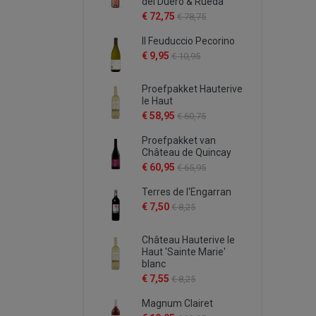
del Duero & Rueda
€ 72,75
€ 78,75
Il Feuduccio Pecorino
€ 9,95
€ 10,95
Proefpakket Hauterive
le Haut
€ 58,95
€ 60,75
Proefpakket van
Château de Quincay
€ 60,95
€ 65,95
Terres de l'Engarran
€ 7,50
€ 8,25
Château Hauterive le
Haut 'Sainte Marie'
blanc
€ 7,55
€ 8,25
Magnum Clairet