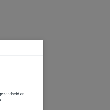
e gezondheid en
k.