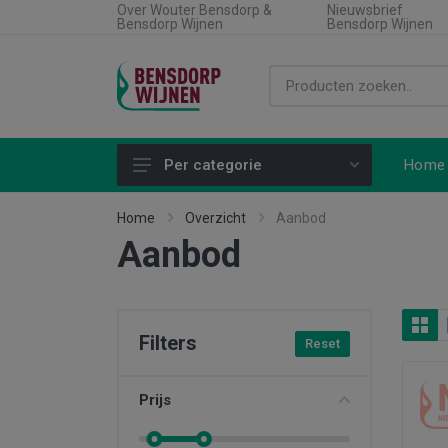
Over Wouter Bensdorp &
Nieuwsbrief
Bensdorp Wijnen
Bensdorp Wijnen
Home
Per categorie
Alle producten
Home
Overzicht
Aanbod
Aanbod
Land
Soort wijn
Regio
Filters
Reset
Type product
Aanbiedingen
Prijs