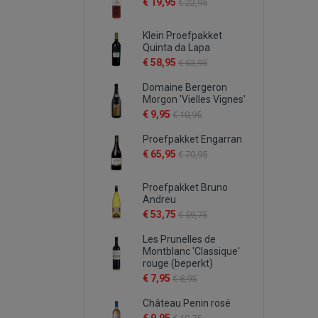
€ 19,95
€ 22,95
Klein Proefpakket
Quinta da Lapa
€ 58,95
€ 63,95
Domaine Bergeron
Morgon 'Vielles Vignes'
€ 9,95
€ 10,95
Proefpakket Engarran
€ 65,95
€ 70,95
Proefpakket Bruno
Andreu
€ 53,75
€ 59,75
Les Prunelles de
Montblanc 'Classique'
rouge (beperkt)
€ 7,95
€ 8,95
Château Penin rosé