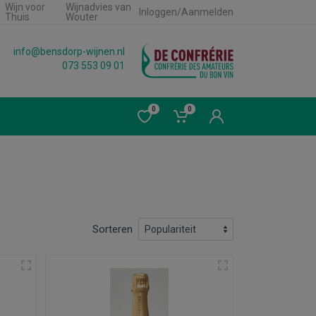
Wijn voor
Wijnadvies van
Inloggen/Aanmelden
Thuis
Wouter
info@bensdorp-wijnen.nl
073 553 09 01
0
0
Sorteren