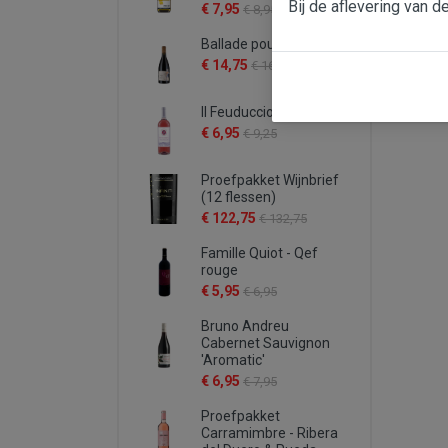
Bij de aflevering van d
€ 7,95
€ 8,95
Ballade pour Mistral
€ 14,75
€ 16,95
Il Feuduccio rosato
€ 6,95
€ 9,25
Proefpakket Wijnbrief
(12 flessen)
€ 122,75
€ 132,75
Famille Quiot - Qef
rouge
€ 5,95
€ 6,95
Bruno Andreu
Cabernet Sauvignon
'Aromatic'
€ 6,95
€ 7,95
Proefpakket
Carramimbre - Ribera