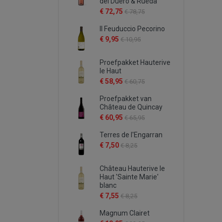
del Duero & Rueda
€ 72,75
€ 78,75
Il Feuduccio Pecorino
€ 9,95
€ 10,95
Proefpakket Hauterive
le Haut
€ 58,95
€ 60,75
Proefpakket van
Château de Quincay
€ 60,95
€ 65,95
Terres de l'Engarran
€ 7,50
€ 8,25
Château Hauterive le
Haut 'Sainte Marie'
blanc
€ 7,55
€ 8,25
Magnum Clairet