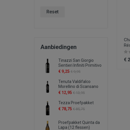
Reset
Ch
Rés
Aanbiedingen
€ 
Tinazzi San Giorgio
Sentieri Infiniti Primitivo
€ 9,25
€ 9,95
Tenuta Valdifalco
Morellino di Scansano
€ 12,95
€ 13,95
Tezza Proefpakket
€ 78,75
€ 85,75
Proefpakket Quinta da
Lapa (12 flessen)