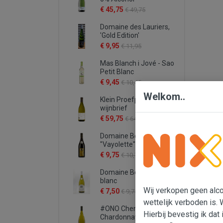
€ 45,75
€ 49,75
Domaine des Lauriers,
'Gold Edition'
€ 9,95
€ 11,95
Mas Blanch i Jové - Sao
Petit Blanc
€ 9,45
€ 10,45
Welkom..
Klein Proefpakket
wijnbrief
€ 59,75
€ 64,75
Domaine Bergeron
"Vayolette"
€ 9,75
€ 10,75
Domaine Bergeron -
blanc
Wij verkopen geen alcoh
€ 7,50
€ 9,75
wettelijk verboden is. 
#ONO Chenin -
Hierbij bevestig ik dat 
Chardonnay