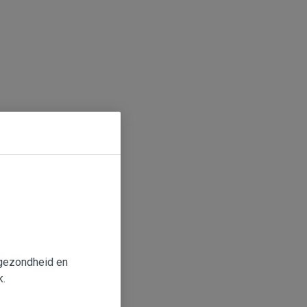
e gezondheid en
k.