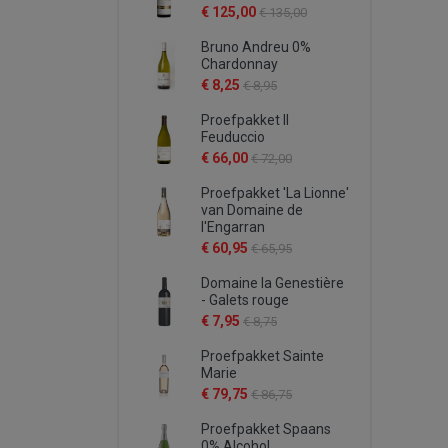
€ 125,00
€ 135,00
Bruno Andreu 0%
Chardonnay
€ 8,25
€ 8,95
Proefpakket Il
Feuduccio
€ 66,00
€ 72,00
Proefpakket 'La Lionne'
van Domaine de
l'Engarran
€ 60,95
€ 65,95
Domaine la Genestière
- Galets rouge
€ 7,95
€ 8,75
Proefpakket Sainte
Marie
€ 79,75
€ 86,75
Proefpakket Spaans
0% Alcohol