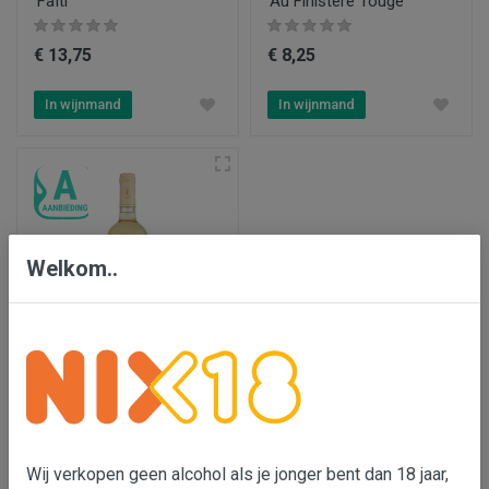
'Faïti'
'Au Finistère' rouge
€ 13,75
€ 8,25
In wijnmand
In wijnmand
Welkom..
Château Hauterive le Haut
'Sainte Marie' blanc
€ 7,55
€ 8,25
Wij verkopen geen alcohol als je jonger bent dan 18 jaar,