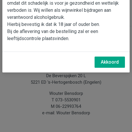
omdat dit schadelijk is voor je gezondheid en wettelijk
In wijnmand
verboden is. Wij willen als wijnwinkel bijdragen aan
verantwoord alcoholgebruik.
Hierbij bevestig ik dat ik 18 jaar of ouder ben.
Bij de aflevering van de bestelling zal er een
leeftijdscontrole plaatsvinden.
Contact
Bensdorp Wijnen, De Confrerie en Wijnkado
Akkoord
Bedrijventerrein 'De Vutter'
De Beverspijken 20 L
5221 ED 's-Hertogenbosch (Engelen)
Wouter Bensdorp
T 073-5530901
M 06-22993764
e-mail: Wouter Bensdorp