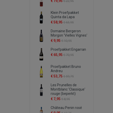
€ 19,95
€ 22,95
Klein Proefpakket
Quinta da Lapa
€ 58,95
€ 63,95
Domaine Bergeron
Morgon 'Vielles Vignes'
€ 9,95
€ 10,95
Proefpakket Engarran
€ 65,95
€ 70,95
Proefpakket Bruno
Andreu
€ 53,75
€ 59,75
Les Prunelles de
Montblanc 'Classique'
rouge (beperkt)
€ 7,95
€ 8,95
Château Penin rosé