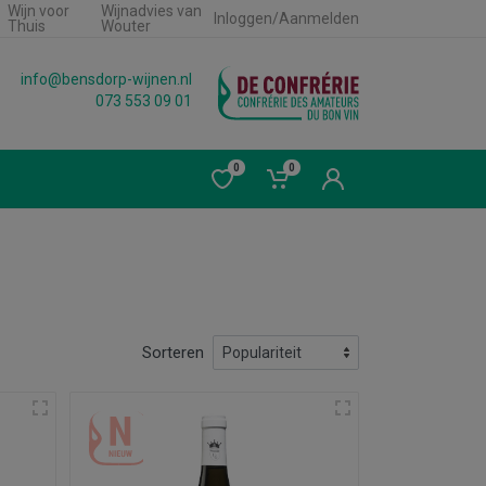
Wijn voor
Wijnadvies van
Inloggen/Aanmelden
Thuis
Wouter
info@bensdorp-wijnen.nl
073 553 09 01
0
0
Sorteren