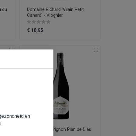
u du
Domaine Richard 'Vilain Petit
Canard' - Viognier
€ 18,95
e gezondheid en
k.
u
Château du Trignon Plan de Dieu