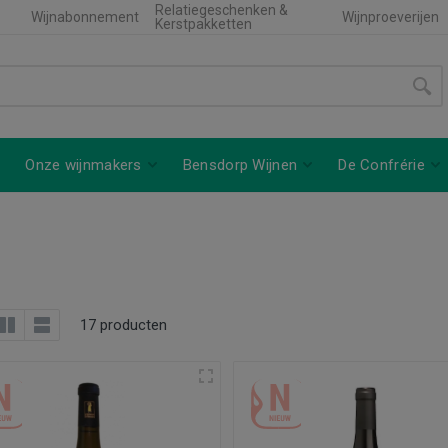
Relatiegeschenken &
Wijnabonnement
Wijnproeverijen
Kerstpakketten
Onze wijnmakers
Bensdorp Wijnen
De Confrérie
17 producten