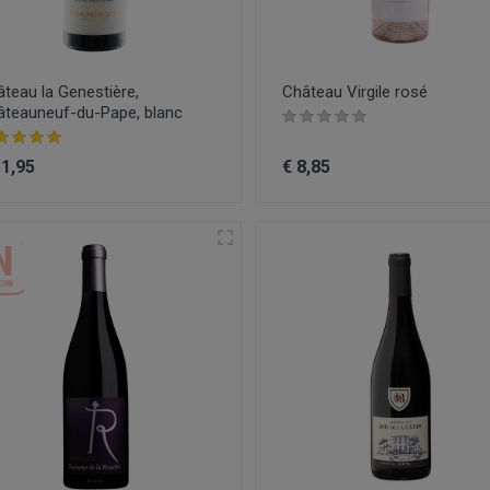
teau la Genestière,
Château Virgile rosé
âteauneuf-du-Pape, blanc
31,95
€ 8,85