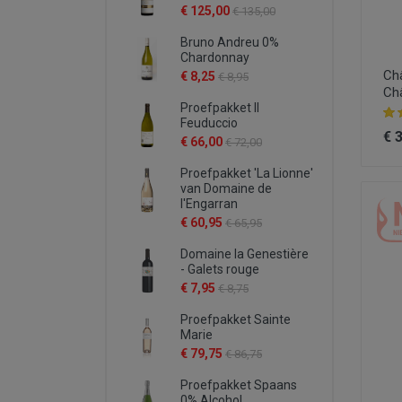
€ 125,00
€ 135,00
Bruno Andreu 0%
Chardonnay
Châ
€ 8,25
€ 8,95
Ch
Proefpakket Il
Feuduccio
€ 
€ 66,00
€ 72,00
Proefpakket 'La Lionne'
van Domaine de
l'Engarran
€ 60,95
€ 65,95
Domaine la Genestière
- Galets rouge
€ 7,95
€ 8,75
Proefpakket Sainte
Marie
€ 79,75
€ 86,75
Proefpakket Spaans
0% Alcohol