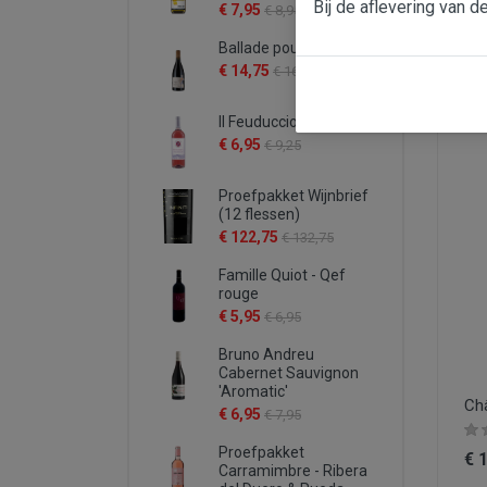
Bij de aflevering van d
€ 7,95
€ 8,95
Ballade pour Mistral
€ 
€ 14,75
€ 16,95
Il Feuduccio rosato
€ 6,95
€ 9,25
Proefpakket Wijnbrief
(12 flessen)
€ 122,75
€ 132,75
Famille Quiot - Qef
rouge
€ 5,95
€ 6,95
Bruno Andreu
Cabernet Sauvignon
'Aromatic'
Châ
€ 6,95
€ 7,95
Proefpakket
€ 
Carramimbre - Ribera