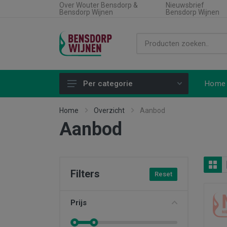
Over Wouter Bensdorp &
Nieuwsbrief
Bensdorp Wijnen
Bensdorp Wijnen
Home
Per categorie
Alle producten
Home
Overzicht
Aanbod
Aanbod
Land
Soort wijn
Regio
Filters
Reset
Type product
Aanbiedingen
Prijs