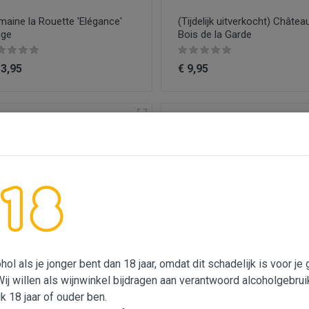
aine la Rouette 'Elégance'
(Tijdelijk uitverkocht) Châtea
uge
Bois de la Garde
13,95
€ 9,95
ol als je jonger bent dan 18 jaar, omdat dit schadelijk is voor j
Wij willen als wijnwinkel bijdragen aan verantwoord alcoholgebrui
aine du Vieux Lazaret -
Château du Trignon Côtes d
ik 18 jaar of ouder ben.
ntoux
Rhône Rouge