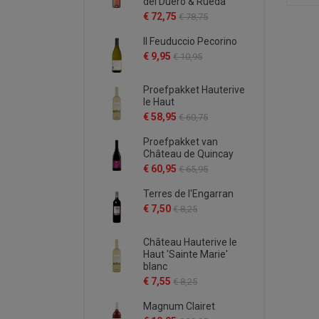
del Duero & Rueda
€ 72,75
€ 78,75
Il Feuduccio Pecorino
€ 9,95
€ 10,95
Proefpakket Hauterive
le Haut
€ 58,95
€ 60,75
Proefpakket van
Château de Quincay
€ 60,95
€ 65,95
Terres de l'Engarran
€ 7,50
€ 8,25
Château Hauterive le
Haut 'Sainte Marie'
blanc
€ 7,55
€ 8,25
Magnum Clairet