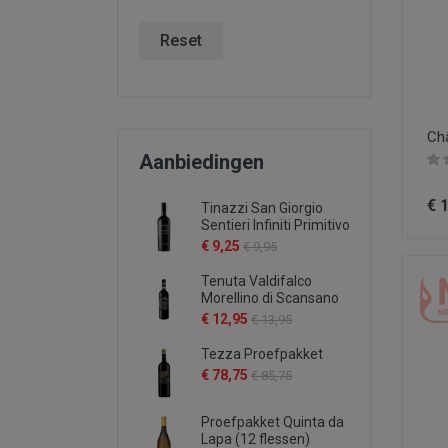
Reset
Châ
Aanbiedingen
€ 
Tinazzi San Giorgio
Sentieri Infiniti Primitivo
€ 9,25
€ 9,95
Tenuta Valdifalco
Morellino di Scansano
€ 12,95
€ 13,95
Tezza Proefpakket
€ 78,75
€ 85,75
Proefpakket Quinta da
Lapa (12 flessen)