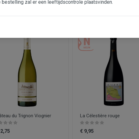
e bestelling zal er een leeftijdscontrole plaatsvinden.
9,95
€ 10,75
teau du Trignon Viognier
La Célestière rouge
12,75
€ 9,95