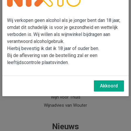
Wouter Bensdorp
T 073-5530901
Wij verkopen geen alcohol als je jonger bent dan 18 jaar,
M 06-22993764
omdat dit schadelijk is voor je gezondheid en wettelijk
e-mail: Wouter Bensdorp
verboden is. Wij willen als wijnwinkel bijdragen aan
verantwoord alcoholgebruik.
Hierbij bevestig ik dat ik 18 jaar of ouder ben.
Info
Bij de aflevering van de bestelling zal er een
leeftijdscontrole plaatsvinden.
Over Wouter Bensdorp & Bensdorp Wijnen
Nieuwsbrief Bensdorp Wijnen
Wijnabonnement
Akkoord
Keldermanagement
Wijn voor Thuis
Wijnadvies van Wouter
Nieuws