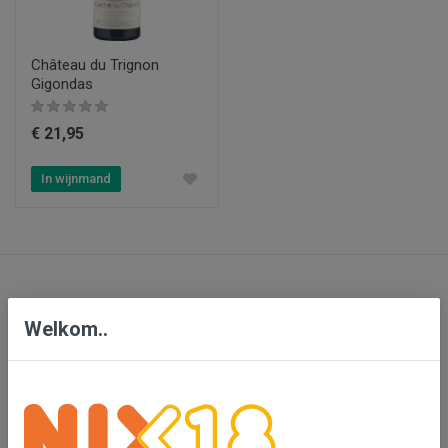
Château du Trignon
Gigondas
€ 21,95
In wijnmand
Contact
Welkom..
Bensdorp Wijnen, De Confrerie en Wijnkado
Bedrijventerrein 'De Vutter'
De Beverspijken 20 L
5221 ED 's-Hertogenbosch (Engelen)