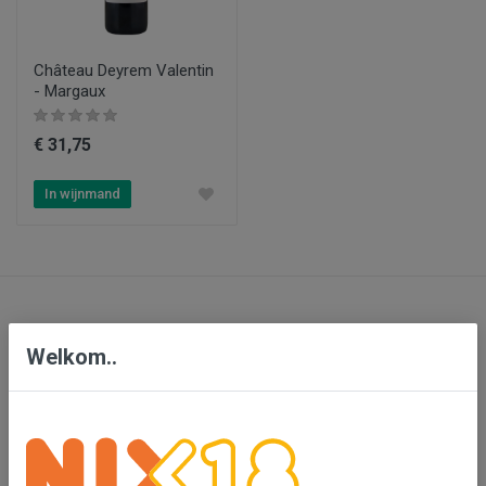
Château Deyrem Valentin
- Margaux
€ 31,75
In wijnmand
Contact
Welkom..
Bensdorp Wijnen, De Confrerie en Wijnkado
Bedrijventerrein 'De Vutter'
De Beverspijken 20 L
5221 ED 's-Hertogenbosch (Engelen)