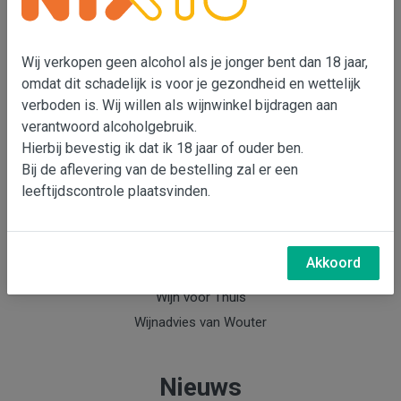
Wouter Bensdorp
T 073-5530901
Wij verkopen geen alcohol als je jonger bent dan 18 jaar,
M 06-22993764
omdat dit schadelijk is voor je gezondheid en wettelijk
e-mail: Wouter Bensdorp
verboden is. Wij willen als wijnwinkel bijdragen aan
verantwoord alcoholgebruik.
Hierbij bevestig ik dat ik 18 jaar of ouder ben.
Info
Bij de aflevering van de bestelling zal er een
leeftijdscontrole plaatsvinden.
Over Wouter Bensdorp & Bensdorp Wijnen
Nieuwsbrief Bensdorp Wijnen
Wijnabonnement
Akkoord
Keldermanagement
Wijn voor Thuis
Wijnadvies van Wouter
Nieuws