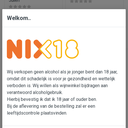
Julien
€ 30,95
€ 17,95
Welkom..
In wijnmand
In wijnmand
Contact
Wij verkopen geen alcohol als je jonger bent dan 18 jaar,
omdat dit schadelijk is voor je gezondheid en wettelijk
Bensdorp Wijnen, De Confrerie en Wijnkado
verboden is. Wij willen als wijnwinkel bijdragen aan
Bedrijventerrein 'De Vutter'
verantwoord alcoholgebruik.
De Beverspijken 20 L
Hierbij bevestig ik dat ik 18 jaar of ouder ben.
5221 ED 's-Hertogenbosch (Engelen)
Bij de aflevering van de bestelling zal er een
leeftijdscontrole plaatsvinden.
Wouter Bensdorp
T 073-5530901
M 06-22993764