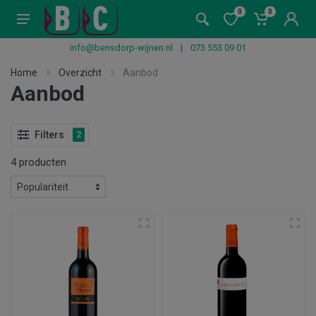
0
0
info@bensdorp-wijnen.nl
|
073 553 09 01
Home
Overzicht
Aanbod
Aanbod
Filters
2
4 producten