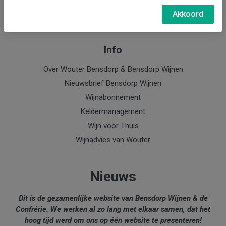
e-mail: Wouter Bensdorp
Akkoord
Info
Over Wouter Bensdorp & Bensdorp Wijnen
Nieuwsbrief Bensdorp Wijnen
Wijnabonnement
Keldermanagement
Wijn voor Thuis
Wijnadvies van Wouter
Nieuws
Dit is de gezamenlijke website van Bensdorp Wijnen & de
Confrérie. We werken al zo lang met elkaar samen, dat het
hoog tijd werd om ons op één website te presenteren!