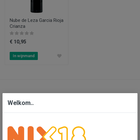
Nube de Leza Garcia Rioja
Crianza
€ 10,95
In wijnmand
Contact
Welkom..
Bensdorp Wijnen, De Confrerie en Wijnkado
Bedrijventerrein 'De Vutter'
De Beverspijken 20 L
5221 ED 's-Hertogenbosch (Engelen)