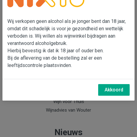
Wouter Bensdorp
T 073-5530901
Wij verkopen geen alcohol als je jonger bent dan 18 jaar,
M 06-22993764
omdat dit schadelijk is voor je gezondheid en wettelijk
e-mail: Wouter Bensdorp
verboden is. Wij willen als wijnwinkel bijdragen aan
verantwoord alcoholgebruik.
Hierbij bevestig ik dat ik 18 jaar of ouder ben.
Info
Bij de aflevering van de bestelling zal er een
leeftijdscontrole plaatsvinden.
Over Wouter Bensdorp & Bensdorp Wijnen
Nieuwsbrief Bensdorp Wijnen
Wijnabonnement
Akkoord
Keldermanagement
Wijn voor Thuis
Wijnadvies van Wouter
Nieuws