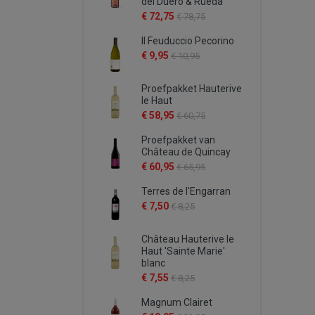
del Duero & Rueda
€ 72,75
€ 78,75
Il Feuduccio Pecorino
€ 9,95
€ 10,95
Proefpakket Hauterive
le Haut
€ 58,95
€ 60,75
Proefpakket van
Château de Quincay
€ 60,95
€ 65,95
Terres de l'Engarran
€ 7,50
€ 8,25
Château Hauterive le
Haut 'Sainte Marie'
blanc
€ 7,55
€ 8,25
Magnum Clairet