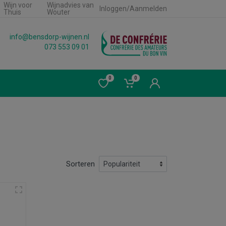
Wijn voor
Wijnadvies van
Inloggen/Aanmelden
Thuis
Wouter
info@bensdorp-wijnen.nl
073 553 09 01
0
0
Sorteren