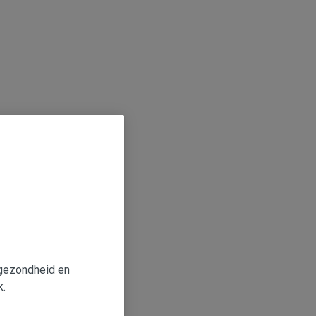
e gezondheid en
k.