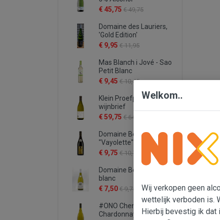
€ 45,75
€ 49,75
Domaine des Lauriers,
'Gold Edition'
€ 9,95
€ 11,95
Mas Blanch i Jové - Sao
Petit Blanc
€ 9,45
€ 10,45
Welkom..
Klein Proefpakket
wijnbrief
€ 59,75
€ 64,75
Domaine Bergeron
"Vayolette"
€ 9,75
€ 10,75
Domaine Bergeron -
blanc
Wij verkopen geen alcoh
€ 7,50
€ 9,75
wettelijk verboden is. 
#ONO Chenin -
Hierbij bevestig ik dat 
Chardonnay