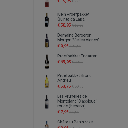
€ 19,95
€ 22,95
Klein Proefpakket
Quinta da Lapa
€ 58,95
€ 63,95
Domaine Bergeron
Morgon 'Vielles Vignes'
€ 9,95
€ 10,95
Proefpakket Engarran
€ 65,95
€ 70,95
Proefpakket Bruno
Andreu
€ 53,75
€ 59,75
Les Prunelles de
Montblanc 'Classique'
rouge (beperkt)
€ 7,95
€ 8,95
Château Penin rosé