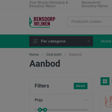
Over Wouter Bensdorp &
Nieuwsbrief
Bensdorp Wijnen
Bensdorp Wijnen
Home
Per categorie
Alle producten
Home
Overzicht
Aanbod
Aanbod
Land
Soort wijn
Regio
Filters
Reset
Type product
Aanbiedingen
Prijs