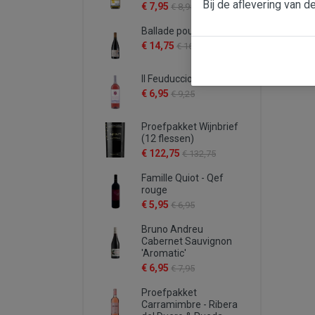
Bij de aflevering van d
€ 7,95
€ 8,95
Ballade pour Mistral
€ 14,75
€ 16,95
Il Feuduccio rosato
€ 6,95
€ 9,25
Proefpakket Wijnbrief
(12 flessen)
€ 122,75
€ 132,75
Famille Quiot - Qef
rouge
€ 5,95
€ 6,95
Bruno Andreu
Cabernet Sauvignon
'Aromatic'
€ 6,95
€ 7,95
Proefpakket
Carramimbre - Ribera