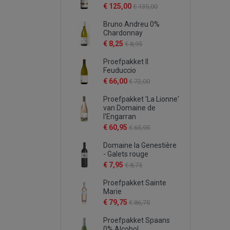
€ 125,00
€ 135,00
Bruno Andreu 0%
Chardonnay
€ 8,25
€ 8,95
Proefpakket Il
Feuduccio
€ 66,00
€ 72,00
Proefpakket 'La Lionne'
van Domaine de
l'Engarran
€ 60,95
€ 65,95
Domaine la Genestière
- Galets rouge
€ 7,95
€ 8,75
Proefpakket Sainte
Marie
€ 79,75
€ 86,75
Proefpakket Spaans
0% Alcohol