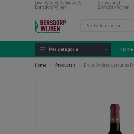
Over Wouter Bensdorp &
Nieuwsbrief
Bensdorp Wijnen
Bensdorp Wijnen
Home
Per categorie
Alle producten
Home
Producten
Bruno Andreu Latour de F
Land
Soort wijn
Regio
Type product
Aanbiedingen