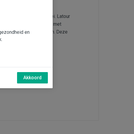
het hart van de Agly-vallei. Latour
in de jaren 70. De wijnen met
ke persoonlijkheid hebben. Deze
e gezondheid en
k.
jd geconcentreerd, rond,
Akkoord