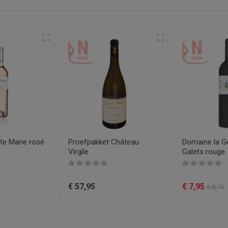
Rode wijn
Côtes du Roussillon Villages - Latour de France
grenache , syrah
Bruno Andreu - Maison les Prunelles
Rood
Wijn
0.75
n les Prunelles
2020
te Marie rosé
Proefpakket Château
Domaine la Ge
Nieuw
Virgile
Galets rouge
€ 57,95
€ 7,95
€ 8,75