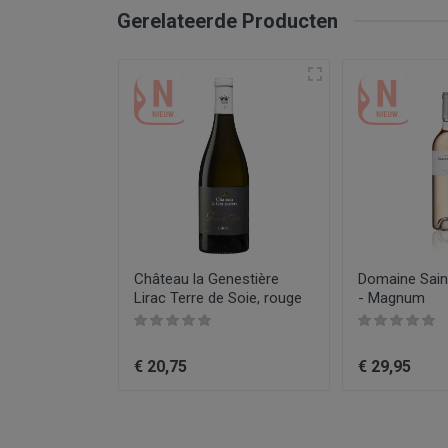
Soort wijn
Gerelateerde Producten
Regio
Druiven
Producent
Kleur
Type product
Inhoud
Maiso
Jaar
auterive le
Château la Genestière
Domaine Sain
Aanbiedingen
Lirac Terre de Soie, rouge
- Magnum
€ 20,75
€ 29,95
75