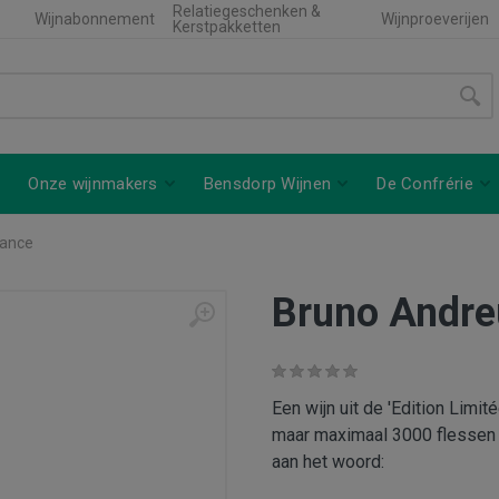
Relatiegeschenken &
Wijnabonnement
Wijnproeverijen
Kerstpakketten
Onze wijnmakers
Bensdorp Wijnen
De Confrérie
rance
Bruno Andre
Een wijn uit de 'Edition Limi
maar maximaal 3000 flessen 
aan het woord: