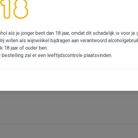
d:
 Village Latour de France ligt ten noordwesten van Perpignan, in 
ôtes du Roussillon Villages Appellation die zich onderscheidde 
an een unieke plek, bodem en microklimaat waardoor ze een unie
ol als je jonger bent dan 18 jaar, omdat dit schadelijk is voor j
Wij willen als wijnwinkel bijdragen aan verantwoord alcoholgebrui
heid! Tonen van goed gerijpt zwart fruit, de smaak is tegelijkerti
ik 18 jaar of ouder ben.
goed verouderingspotentieel (5 tot 7 jaar)."
e bestelling zal er een leeftijdscontrole plaatsvinden.
kenhouten vaten opgevoed.
Frankrijk