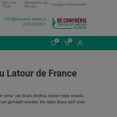
Wijn voor
Wijnadvies van
Inloggen/Aanmelden
Thuis
Wouter
info@bensdorp-wijnen.nl
073 553 09 01
0
0
u Latour de France
tée-serie' van Bruno Andreu. wijnen waar steeds
van gemaakt worden. We laten Bruno zelf even