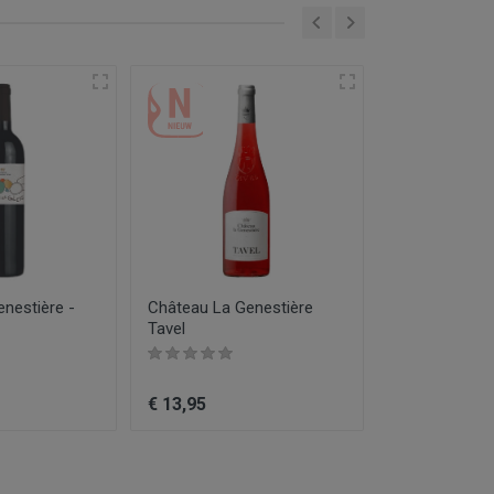
nestière -
Château La Genestière
Château Paul
Tavel
des Mûres'
€ 13,95
€ 14,95