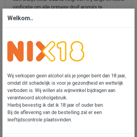
vinificatie om alle primaire druif aroma's te
behouden.
Welkom..
Het resultaat is een verrassend glas: een wijn met
aroma's van citrus, meloen en fijne kruidigheid.
Doordat de schilletjes hebben meegegist heeft wijn
een lichte tanninestructuur en is mooi in balans
qua fruit, zuurtjes en aangename bitters.
Wij verkopen geen alcohol als je jonger bent dan 18 jaar,
De wijn kan breed gecombineerd worden: van een
omdat dit schadelijk is voor je gezondheid en wettelijk
uitgebreide borrelplank tot de Arabische keuken met
verboden is. Wij willen als wijnwinkel bijdragen aan
z'n fijne specerijen en geurige gerechten.
verantwoord alcoholgebruik.
Hierbij bevestig ik dat ik 18 jaar of ouder ben.
(*) Wanneer een druif schimmeltolerant is dan kan hij
Bij de aflevering van de bestelling zal er een
dus beter tegen vochtige omstandigheden. Het is bij
leeftijdscontrole plaatsvinden.
deze rassen dus minder noodzakelijk om
schimmelziektes te bestrijden. Ideaal voor de