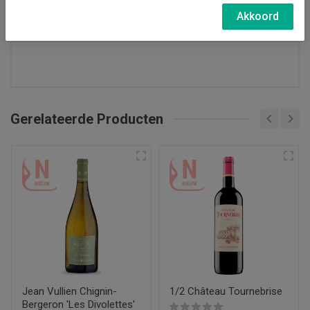
biologische wijnboer dus, zij gebruiken namelijk
Akkoord
liefst geen bestrijdingsmiddelen.
Gerelateerde Producten
Land
Frankrijk
Soort wijn
Oranje wijn, Biologisch, Vegan
Regio
Pays d'Oc
Druiven
Souvignier Gris
Jean Vullien Chignin-
1/2 Château Tournebrise
Bergeron 'Les Divolettes'