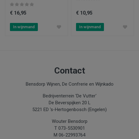
Producent
Bruno Andreu - Maison les Prunelles
€ 16,95
€ 10,95
Wijnbouw
In wijnmand
In wijnmand
Terra Vitis
Kleur
Oranje
Type product
Contact
Wijn
Bensdorp Wijnen, De Confrerie en Wijnkado
Inhoud
0.75
Bedrijventerrein 'De Vutter'
De Beverspijken 20 L
Jaar
5221 ED 's-Hertogenbosch (Engelen)
Maison les
2024
Prunelles
Wouter Bensdorp
Aanbiedingen
T 073-5530901
Nieuw
M 06-22993764