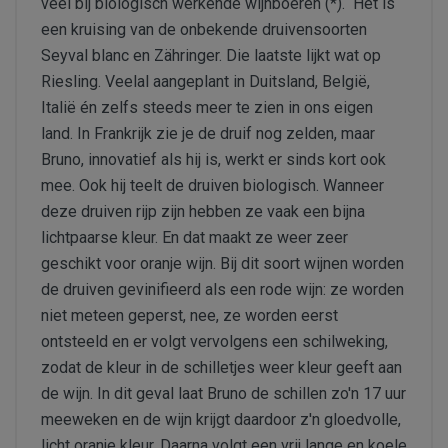
veel bij biologisch werkende wijnboeren (*). Het is
een kruising van de onbekende druivensoorten
Seyval blanc en Zähringer. Die laatste lijkt wat op
Riesling. Veelal aangeplant in Duitsland, België,
Italië én zelfs steeds meer te zien in ons eigen
land. In Frankrijk zie je de druif nog zelden, maar
Bruno, innovatief als hij is, werkt er sinds kort ook
mee. Ook hij teelt de druiven biologisch. Wanneer
deze druiven rijp zijn hebben ze vaak een bijna
lichtpaarse kleur. En dat maakt ze weer zeer
geschikt voor oranje wijn. Bij dit soort wijnen worden
de druiven gevinifieerd als een rode wijn: ze worden
niet meteen geperst, nee, ze worden eerst
ontsteeld en er volgt vervolgens een schilweking,
zodat de kleur in de schilletjes weer kleur geeft aan
de wijn. In dit geval laat Bruno de schillen zo'n 17 uur
meeweken en de wijn krijgt daardoor z'n gloedvolle,
licht oranje kleur. Daarna volgt een vrij lange en koele