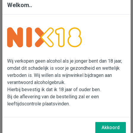
Welkom..
ontsteeld en volgt er een inweking van zo'n 20
weken. 40% van de wijn rijpt op eikenhouten vaten,
waarvan 1/3 ieder jaar vernieuwd wordt.
De 2019 jaargang heeft een robijnrode kleur en een
neus met een complex aromatisch boeket. Er zijn
geuren van rijp fruit, compôte van rood fruit en
subtiele toetsen van zoete specerijen, vanile
Wij verkopen geen alcohol als je jonger bent dan 18 jaar,
en 'garrigue' (kruiderij met tijm, rozemarijn, lavendel
omdat dit schadelijk is voor je gezondheid en wettelijk
verboden is. Wij willen als wijnwinkel bijdragen aan
en peper). De wijn is vol en krachtig en de tannines
verantwoord alcoholgebruik.
zijn moot gerijpt. Het fruit in de geur blijft fijn hangen
Hierbij bevestig ik dat ik 18 jaar of ouder ben.
in de lange afdronk.
Bij de aflevering van de bestelling zal er een
leeftijdscontrole plaatsvinden.
Vivino: 4,0 (****), Beste 6% van alle wijnen ter
wereld.
Perswijn 1-2026 geeft de 2020 4,5 sterren ofwel
Akkoord
van zeer goed tot uitstekend.