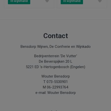
In wijnmand
In wijnmand
Inhoud
0.75
Jaar
2019
Contact
Aanbiedingen
Bensdorp Wijnen, De Confrerie en Wijnkado
Nieuw
Bedrijventerrein 'De Vutter'
De Beverspijken 20 L
5221 ED 's-Hertogenbosch (Engelen)
Wouter Bensdorp
T 073-5530901
M 06-22993764
e-mail: Wouter Bensdorp