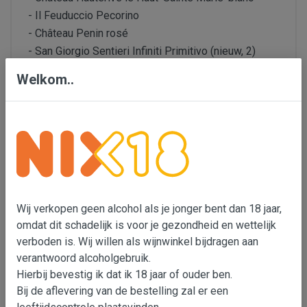
- Il Feuduccio Pecorino
- Château Penin rosé
- San Giorgio Sentieri Infiniti Primitivo (nieuw, 2)
- Tenuta Valdifalco Morellino di Scansano
Welkom..
6 flessen in totaal.
Gerelateerde Producten
Land
Wij verkopen geen alcohol als je jonger bent dan 18 jaar,
Italië, Frankrijk
omdat dit schadelijk is voor je gezondheid en wettelijk
verboden is. Wij willen als wijnwinkel bijdragen aan
Soort wijn
verantwoord alcoholgebruik.
Witte wijn, Rosé, Rode wijn, Proefpakket
Hierbij bevestig ik dat ik 18 jaar of ouder ben.
Bij de aflevering van de bestelling zal er een
Producent