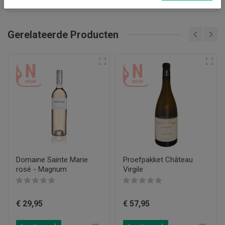
Gerelateerde Producten
Land
Frankrijk
Soort wijn
Rode wijn
Regio
Coteaux du Languedoc
Druiven
grenache , mourvèdre, syrah
Domaine Sainte Marie
Proefpakket Château
rosé - Magnum
Virgile
Producent
Bruno Andreu - Maison les Prunelles
€ 29,95
€ 57,95
Kleur
Rood