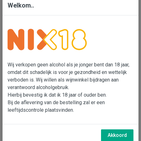
Welkom..
overigens. Het Château is tot op heden nog niet
verkocht en tot die tijd blijft Bruno er in ieder geval
wijn maken. Zijn wijnen blijven dus voorlopig van het
Château komen en deze 'Prunelles' is dan ook
dezelfde wijn als de rode Condamine.
De rode variant is gemaakt van Mourvèdre,
Grenache en Syrah. Een echte Languedoc: rijp fruit,
Wij verkopen geen alcohol als je jonger bent dan 18 jaar,
omdat dit schadelijk is voor je gezondheid en wettelijk
lekker wat kruidigheid, zachte tannines en lekker vol
verboden is. Wij willen als wijnwinkel bijdragen aan
op de afdronk. Een wijn die niet snel zal gaan
verantwoord alcoholgebruik.
vervelen!
Hierbij bevestig ik dat ik 18 jaar of ouder ben.
Bij de aflevering van de bestelling zal er een
Laatste flessen Prunelles...
leeftijdscontrole plaatsvinden.
Akkoord