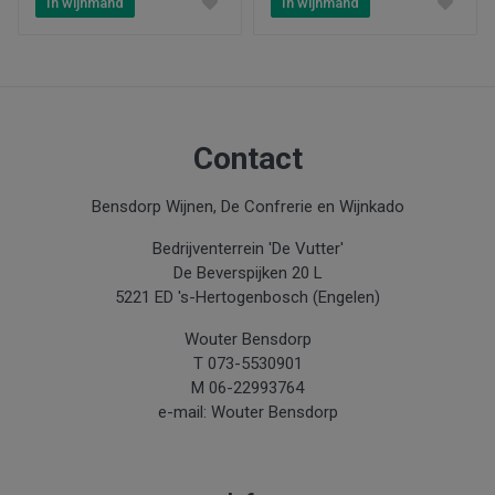
In wijnmand
In wijnmand
Type product
Wijn
Inhoud
0.75
Contact
Aanbiedingen
Bensdorp Wijnen, De Confrerie en Wijnkado
Restant
Bedrijventerrein 'De Vutter'
De Beverspijken 20 L
Maison les
5221 ED 's-Hertogenbosch (Engelen)
Prunelles
Wouter Bensdorp
T 073-5530901
M 06-22993764
e-mail: Wouter Bensdorp