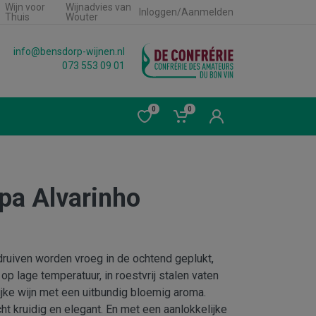
Wijn voor
Wijnadvies van
Inloggen/Aanmelden
Thuis
Wouter
info@bensdorp-wijnen.nl
073 553 09 01
0
0
pa Alvarinho
druiven worden vroeg in de ochtend geplukt,
op lage temperatuur, in roestvrij stalen vaten
lijke wijn met een uitbundig bloemig aroma.
cht kruidig en elegant. En met een aanlokkelijke