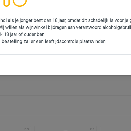
. Het is een heerlijke wijn met een uitbundig bloemig aroma. Zacht 
ke afdronk die uitnodigt om nog een slokje te nemen.
ol als je jonger bent dan 18 jaar, omdat dit schadelijk is voor j
0 een score van 4 sterren ofwel, "zeer goed"
Wij willen als wijnwinkel bijdragen aan verantwoord alcoholgebrui
ik 18 jaar of ouder ben.
e bestelling zal er een leeftijdscontrole plaatsvinden.
Portugal
Witte wijn
Tejo