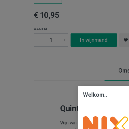
€ 10,95
AANTAL
In wijnmand
Oms
Welkom..
Quinta da Lapa Alv
Wijn van 100% Alvarinho. De druiv