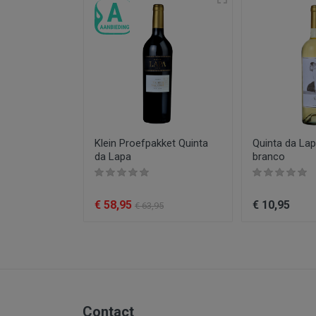
Druiven
Producent
Kleur
Inhoud
alhôa
Klein Proefpakket Quinta
Quinta da La
da Lapa
branco
€ 58,95
€ 10,95
€ 63,95
Contact