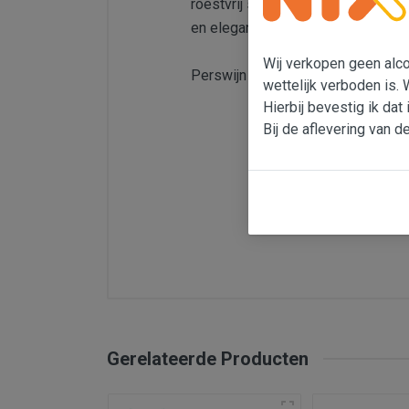
roestvrij stalen vaten gevinifieerd
en elegant. En met een aanlokkelij
Wij verkopen geen alcoh
Perswijn juli 2025 behaalt de 202
wettelijk verboden is. 
Hierbij bevestig ik dat 
Bij de aflevering van d
Land
Soort wijn
Gerelateerde Producten
Regio