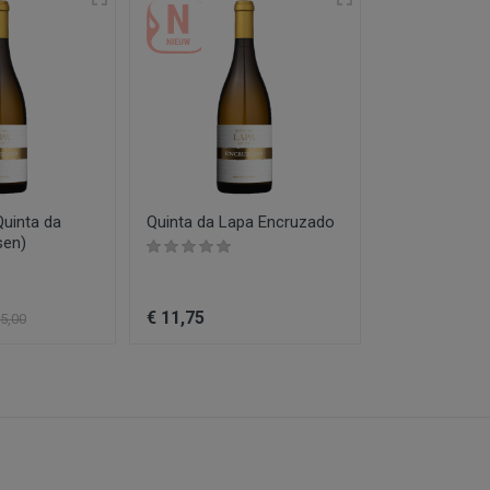
Quinta da
Quinta da Lapa Encruzado
Quinta da Lap
sen)
Fernão Pirão
€ 11,75
€ 12,95
5,00