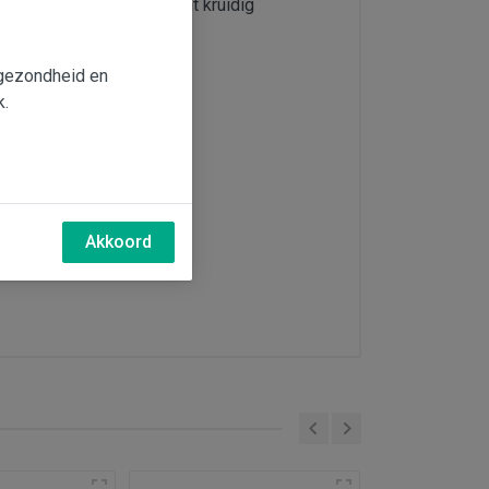
en fruitig van smaak, licht kruidig
e gezondheid en
k.
Akkoord