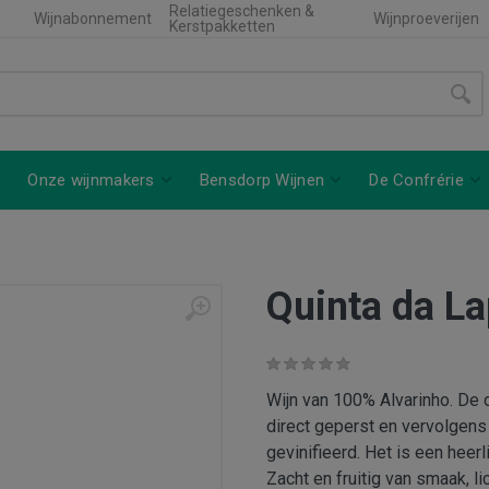
Relatiegeschenken &
Wijnabonnement
Wijnproeverijen
Kerstpakketten
Onze wijnmakers
Bensdorp Wijnen
De Confrérie
Quinta da La
Wijn van 100% Alvarinho. De 
direct geperst en vervolgens 
gevinifieerd. Het is een heer
Zacht en fruitig van smaak, li