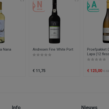
alvarinho
Quinta da Lapa
Wit
0.75
pa Nana
Andresen Fine White Port
Proefpakket 
Lapa (12 fles
€ 11,75
€ 125,00
€ 13
Info
Nieuws