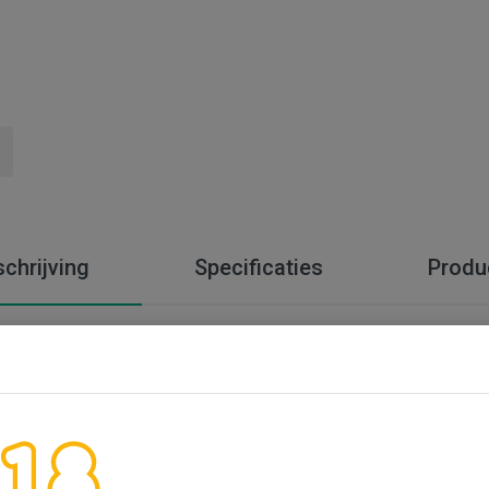
chrijving
Specificaties
Produ
arinho
en worden vroeg in de ochtend geplukt, direct geperst en vervolg