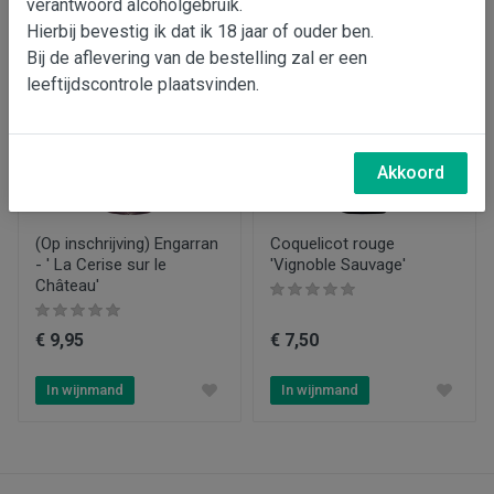
verantwoord alcoholgebruik.
Frankrijk
Hierbij bevestig ik dat ik 18 jaar of ouder ben.
Bij de aflevering van de bestelling zal er een
Soort wijn
leeftijdscontrole plaatsvinden.
Rode wijn
Regio
Pays d'Oc
Akkoord
Druiven
merlot, syrah
(Op inschrijving) Engarran
Coquelicot rouge
- ' La Cerise sur le
'Vignoble Sauvage'
Producent
Château'
Château de 'l'Engarran
€ 9,95
€ 7,50
Kleur
Rood
In wijnmand
In wijnmand
Type product
Wijn