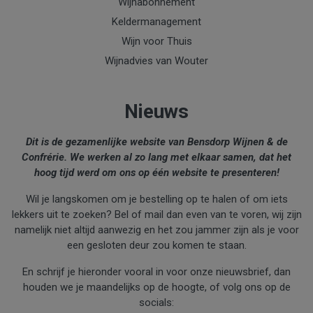
Château de
Wijnabonnement
l'Engarran rouge
Keldermanagement
Wijn voor Thuis
Wijnadvies van Wouter
Nieuws
Dit is de gezamenlijke website van Bensdorp Wijnen & de
Confrérie. We werken al zo lang met elkaar samen, dat het
hoog tijd werd om ons op één website te presenteren!
Wil je langskomen om je bestelling op te halen of om iets
lekkers uit te zoeken? Bel of mail dan even van te voren, wij zijn
namelijk niet altijd aanwezig en het zou jammer zijn als je voor
een gesloten deur zou komen te staan.
En schrijf je hieronder vooral in voor onze nieuwsbrief, dan
houden we je maandelijks op de hoogte, of volg ons op de
La Cérise sur le Château
socials: