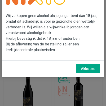
Wij verkopen geen alcohol als je jonger bent dan 18 jaar,
omdat dit schadelijk is voor je gezondheid en wettelijk
verboden is. Wij willen als wijnwinkel bijdragen aan
Tezza Ripasso della
Tezza Amarone della
verantwoord alcoholgebruik.
Valpolicella Superiore
Valpolicella
Hierbij bevestig ik dat ik 18 jaar of ouder ben.
Bij de aflevering van de bestelling zal er een
€ 16,95
€ 27,75
leeftijdscontrole plaatsvinden.
In wijnmand
In wijnmand
Akkoord