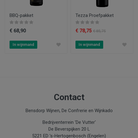
BBQ-pakket
Tezza Proefpakket
€ 68,90
€ 78,75
€ 85,75
In wijnmand
In wijnmand
Contact
Bensdorp Wijnen, De Confrerie en Wijnkado
Bedrijventerrein 'De Vutter'
De Beverspijken 20 L
5221 ED 's-Hertogenbosch (Engelen)