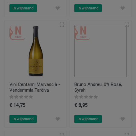
In wijnmand
In wijnmand
Vini Centanni Marvascià -
Bruno Andreu, 0% Rosé,
Vendemmia Tardiva
Syrah
€ 14,75
€ 8,95
In wijnmand
In wijnmand