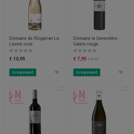
Domaine de l'Engarran La
Domaine la Genestière -
Lionne rosé
Galets rouge
€ 10,95
€ 7,95
€ 8,75
In wijnmand
In wijnmand