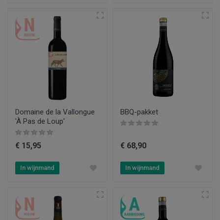
Domaine de la Vallongue
BBQ-pakket
'À Pas de Loup'
€ 15,95
€ 68,90
In wijnmand
In wijnmand