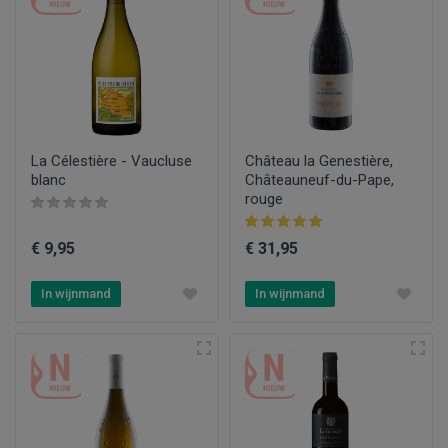
La Célestière - Vaucluse
Château la Genestière,
blanc
Châteauneuf-du-Pape,
rouge
€ 9,95
€ 31,95
In wijnmand
In wijnmand