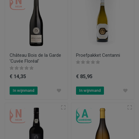
Château Bois de la Garde
Proefpakket Centanni
'Cuvée Floréal'
€ 14,35
€ 85,95
In wijnmand
In wijnmand