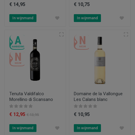
€ 14,95
€ 10,75
In wijnmand
In wijnmand
Tenuta Valdifalco
Domaine de la Vallongue
Morellino di Scansano
Les Calans blanc
€ 12,95
€ 10,95
€ 13,95
In wijnmand
In wijnmand