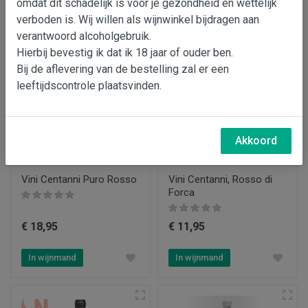
omdat dit schadelijk is voor je gezondheid en wettelijk
In wijnmand
In wijnmand
verboden is. Wij willen als wijnwinkel bijdragen aan
verantwoord alcoholgebruik.
Hierbij bevestig ik dat ik 18 jaar of ouder ben.
Bij de aflevering van de bestelling zal er een
leeftijdscontrole plaatsvinden.
Akkoord
Vini Centanni Puro Rosso
Vini Centanni, Rosso di
Forca
€ 18,95
€ 11,95
In wijnmand
In wijnmand