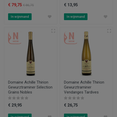
€ 79,75
€ 13,95
€ 86,75
In wijnmand
In wijnmand
Domaine Achille Thirion
Domaine Achille Thirion
Gewurztraminer Sélection
Gewurztraminer
Grains Nobles
Vendanges Tardives
€ 29,95
€ 26,75
In wijnmand
In wijnmand