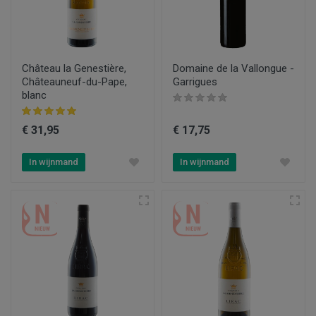
Château la Genestière,
Domaine de la Vallongue -
Châteauneuf-du-Pape,
Garrigues
blanc
€ 31,95
€ 17,75
In wijnmand
In wijnmand