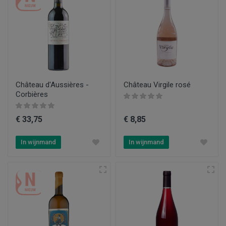
Château d'Aussières -
Château Virgile rosé
Corbières
€ 33,75
€ 8,85
In wijnmand
In wijnmand