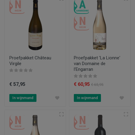
Proefpakket Château
Proefpakket 'La Lionne'
Virgile
van Domaine de
l'Engarran
€ 57,95
€ 60,95
€ 65,95
In wijnmand
In wijnmand