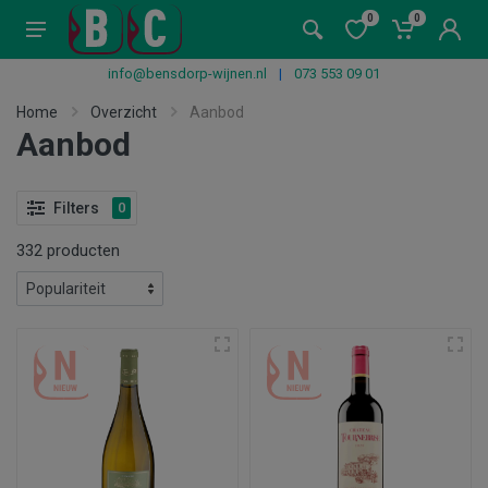
0
0
info@bensdorp-wijnen.nl
|
073 553 09 01
Home
Overzicht
Aanbod
Aanbod
Filters
0
332 producten