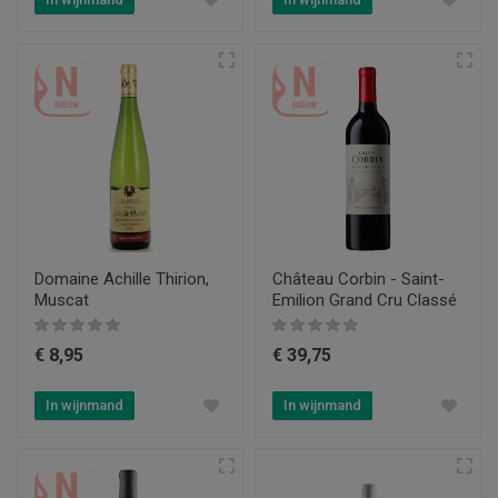
Domaine Achille Thirion,
Château Corbin - Saint-
Muscat
Emilion Grand Cru Classé
€ 8,95
€ 39,75
In wijnmand
In wijnmand