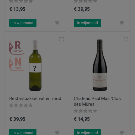
€ 13,95
€ 39,95
In wijnmand
In wijnmand
Restantpakket wit en rood
Château Paul Mas 'Clos
des Mûres'
€ 39,95
€ 14,95
In wijnmand
In wijnmand