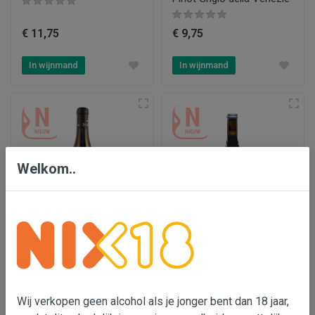
€ 11,75
€ 9,75
In wijnmand
In wijnmand
Welkom..
Proefpakket
Vini Centanni 'Mario'
Châteauneuf-du-Pape
€ 204,95
€ 21,95
Wij verkopen geen alcohol als je jonger bent dan 18 jaar,