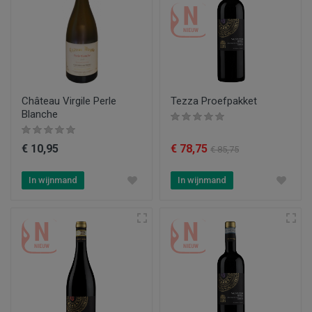
Château Virgile Perle
Tezza Proefpakket
Blanche
€ 10,95
€ 78,75
€ 85,75
In wijnmand
In wijnmand