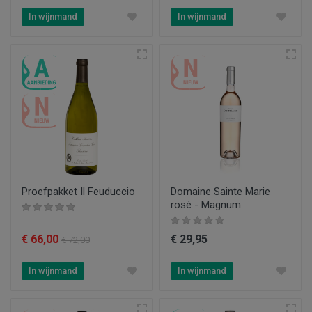
In wijnmand
In wijnmand
Proefpakket Il Feuduccio
Domaine Sainte Marie
rosé - Magnum
€ 66,00
€ 29,95
€ 72,00
In wijnmand
In wijnmand