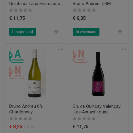
Quinta da Lapa Encruzado
Bruno Andreu 'GRM'
€ 11,75
€ 9,35
In wijnmand
In wijnmand
Bruno Andreu 0%
Ch. de Quincay Valençay
Chardonnay
'Les Avrays' rouge
€ 8,25
€ 11,75
€ 8,95