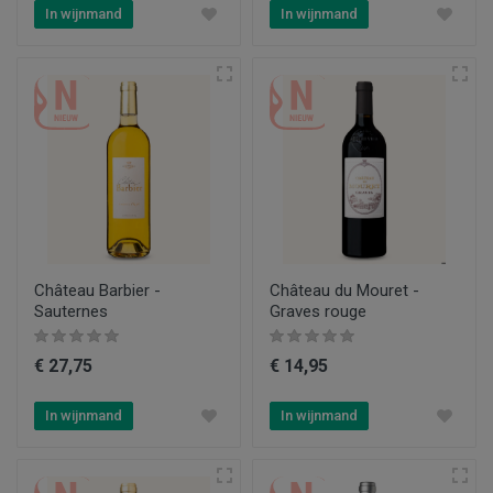
In wijnmand
In wijnmand
Château Barbier -
Château du Mouret -
Sauternes
Graves rouge
€ 27,75
€ 14,95
In wijnmand
In wijnmand