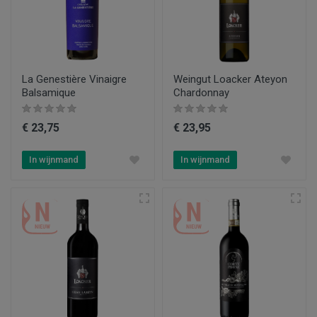
La Genestière Vinaigre
Weingut Loacker Ateyon
Balsamique
Chardonnay
€ 23,75
€ 23,95
In wijnmand
In wijnmand