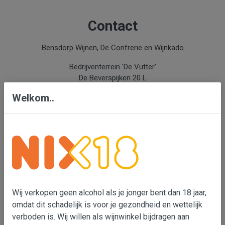
Contact
Bensdorp Wijnen, De Confrerie en Wijnkado
Bedrijventerrein 'De Vutter'
De Beverspijken 20 L
5221 ED 's-Hertogenbosch (Engelen)
Welkom..
Wouter Bensdorp
T 073-5530901
M 06-22993764
e-mail: Wouter Bensdorp
Info
Wij verkopen geen alcohol als je jonger bent dan 18 jaar,
Over Wouter Bensdorp & Bensdorp Wijnen
omdat dit schadelijk is voor je gezondheid en wettelijk
Nieuwsbrief Bensdorp Wijnen
verboden is. Wij willen als wijnwinkel bijdragen aan